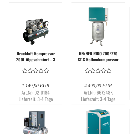
Druckluft Kompressor
RENNER RIKO 700/270
200L ölgeschmiert - 3
ST-S Kolbenkompressor
Zylinder 10PS | RETTER
10 bar | 4 kW | 570 l/min
RT4120
| 270 l Druckluftbehälter
| Stationär
1.149,90 EUR
4.490,00 EUR
Art.Nr.: 02-0184
Art.Nr.: 667248K
Lieferzeit:
3-4 Tage
Lieferzeit:
3-4 Tage