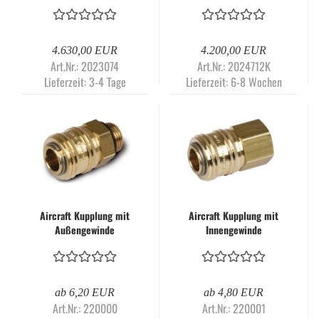
Druckluftbehältern,
Kältetrockner AIRPROFI
Kältetrockner, Feinfilter,
703/270/10 VK
Kondensatableiter
AIRPROFI DUO -703
4.630,00 EUR
4.200,00 EUR
Art.Nr.: 2023074
Art.Nr.: 2024712K
Lieferzeit:
3-4 Tage
Lieferzeit:
6-8 Wochen
Aircraft Kupplung mit
Aircraft Kupplung mit
Außengewinde
Innengewinde
ab 6,20 EUR
ab 4,80 EUR
Art.Nr.: 220000
Art.Nr.: 220001