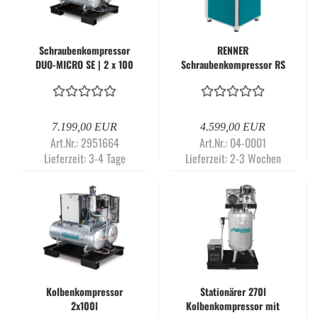
Schraubenkompressor
RENNER
DUO-MICRO SE | 2 x 100
Schraubenkompressor RS
Liter auf Sicherheits-
und RS-PRO 3,0 bis 75,0
Standpalette
kW
7.199,00 EUR
4.599,00 EUR
Art.Nr.: 2951664
Art.Nr.: 04-0001
Lieferzeit:
3-4 Tage
Lieferzeit:
2-3 Wochen
Kolbenkompressor
Stationärer 270l
2x100l
Kolbenkompressor mit