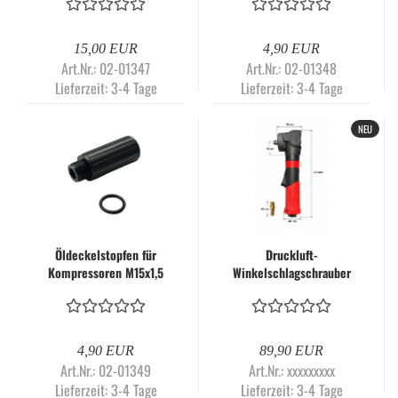
Kondensatventil
15,00 EUR
4,90 EUR
Art.Nr.: 02-01347
Art.Nr.: 02-01348
Lieferzeit:
3-4 Tage
Lieferzeit:
3-4 Tage
NEU
Öldeckelstopfen für
Druckluft-
Kompressoren M15x1,5
Winkelschlagschrauber
Entlüftungsventil Schwarz
1/2 Zoll – 650 Nm |
Kompakter
Schlagschrauber mit
Jumbo-Hammer-
4,90 EUR
89,90 EUR
Schlagwerk für enge
Art.Nr.: 02-01349
Art.Nr.: xxxxxxxxx
Arbeitsbereiche
Lieferzeit:
3-4 Tage
Lieferzeit:
3-4 Tage