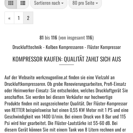
Sortieren nach
pro Seite
Sortieren nach
80 pro Seite
«
1
2
81
bis
116
(von insgesamt
116
)
Drucklufttechnik - Kolben Kompressoren - Flüster Kompressor
KOMPRESSOR KAUFEN: QUALITÄT ZAHLT SICH AUS
Auf der Webseite werkzeugonline.at finden sie eine Vielzahl an
Druckluftkompressoren. Ob grobe Renovierungsarbeiten, Profi-Einsatz
oder Heimwerker-Einsatz: Sie entscheiden, welches Druckluftgerät Sie
anschaffen. Sie werden bei diesem Verkäufer nur hochwertige
Produkte finden mit ausgezeichneter Qualität. Der Flüster-Kompressor
von RETTER beispielsweise hat einen 0,55 KW Motor mit 1 PS und eine
Geschwindigkeit von 1400 U/min. Bei einem Druck von 8 Bar und 115
Psi wird hier gearbeitet. Die Flüster-Lautstärke ist 55-60 dB. Bei
diesem Gerät können Sie mit einem Tank von 8 Litern rechnen und er