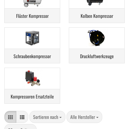
Flüster Kompressor
Kolben Kompressor
Schraubenkompressor
Druckluftwerkzeuge
Kompressoren Ersatzteile
Sortieren nach
pro Seite
Sortieren nach
Alle Hersteller