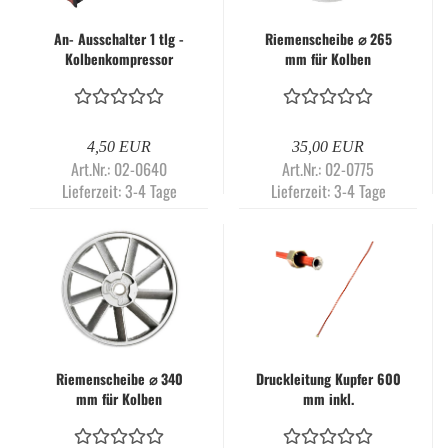
An- Ausschalter 1 tlg -
Riemenscheibe ⌀ 265
Kolbenkompressor
mm für Kolben
Ersatzteil | KCD1
Kompressor RT3100
4,50 EUR
35,00 EUR
Art.Nr.: 02-0640
Art.Nr.: 02-0775
Lieferzeit:
3-4 Tage
Lieferzeit:
3-4 Tage
Riemenscheibe ⌀ 340
Druckleitung Kupfer 600
mm für Kolben
mm inkl.
Kompressor
Aufschraubnippel 1/4"
RT3200/RT4120
Anschlussgewinde