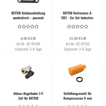
RETTER Gehäusedichtung
RETTER Keilriemen A-
quadratisch – passend
1321 - 2er Set Industrie-
für Kolbenkompressor
Antriebsriemen aus
RT3100
Neopren-Gummi passend
für Kolbenkompressor
RT3100
4,90 EUR
15,00 EUR
Art.Nr.: 02-01149
Art.Nr.: 02-01150
Lieferzeit:
3-4 Tage
Lieferzeit:
3-4 Tage
Ablass-Kugelhahn 1/4
Entlüftungsventil für
Zoll für RETTER
Kompressoren 9 mm
Kompressoren
Atemventil mit Dichtring