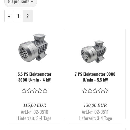
pro Seite
80 pro Seite
«
1
2
5,5 PS Elektromotor
7 PS Elektromotor 3000
3000 U/min - 4 kW
U/min - 5,5 kW
Wechselstrommotor für
Wechselstrommotor |
RETTER Kolben
RETTER Kolben
Kompressoren: RT3200
Kompressor Ersatzmotor
Pro und RT5100
115,00 EUR
130,00 EUR
Art.Nr.: 02-0510
Art.Nr.: 02-0511
Lieferzeit:
3-4 Tage
Lieferzeit:
3-4 Tage