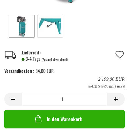
A
Lieferzeit:
3-4 Tage
(Ausland abweichend)
d
Versandkosten :
84,00 EUR
M
2.199,00 EUR
inkl. 20% MwSt. zzgl.
Versand
In den Warenkorb