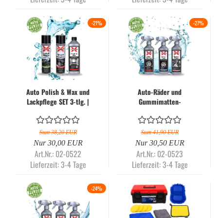
-21%
-27%
Auto Polish & Wax und
Auto-Räder und
Lackpflege SET 3-tlg. |
Gummimatten-
Autoreinigung - X-CLEAN
Innenraumreinigungsset,
| Pflegeset - APX-3
3-teilig | Autoreinigung -
X-CLEAN | Pflegeset -
Statt 38,20 EUR
Statt 41,90 EUR
APX-4
Nur 30,00 EUR
Nur 30,50 EUR
Art.Nr.: 02-0522
Art.Nr.: 02-0523
Lieferzeit:
3-4 Tage
Lieferzeit:
3-4 Tage
-24%