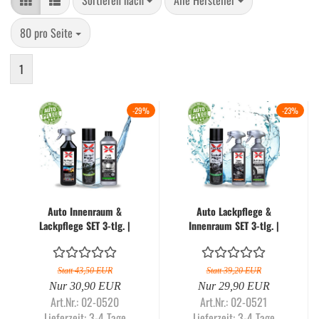
Sortieren nach
Alle Hersteller
pro Seite
80 pro Seite
1
-29%
-23%
Auto Innenraum &
Auto Lackpflege &
Lackpflege SET 3-tlg. |
Innenraum SET 3-tlg. |
Autoreinigung - X-CLEAN
Autoreinigung - X-CLEAN
| Pflegeset - APX-1
| Pflegeset - APX-2
Statt 43,50 EUR
Statt 39,20 EUR
Nur 30,90 EUR
Nur 29,90 EUR
Art.Nr.: 02-0520
Art.Nr.: 02-0521
Lieferzeit:
3-4 Tage
Lieferzeit:
3-4 Tage