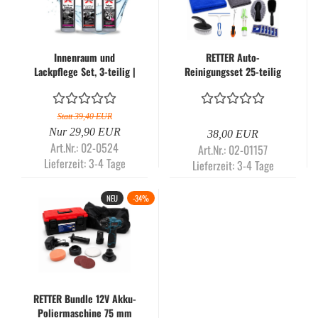
Innenraum und
RETTER Auto-
Lackpflege Set, 3-teilig |
Reinigungsset 25-teilig
Autoreinigung - X-CLEAN
mit Aufbewahrungsbox –
| Pflegeset - APX-5
Innen- & Außenpflege,
Mikrofasertücher,
Statt 39,40 EUR
Bürsten, Schwamm, Pads
Nur 29,90 EUR
38,00 EUR
& Reinigungstabletten
Art.Nr.: 02-0524
Art.Nr.: 02-01157
Lieferzeit:
3-4 Tage
Lieferzeit:
3-4 Tage
NEU
-34%
RETTER Bundle 12V Akku-
Poliermaschine 75 mm