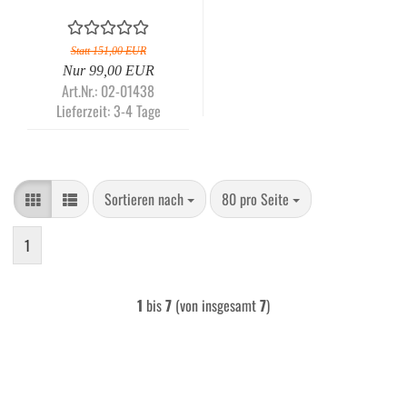
ATA-P01B2117 + Auto-
Reinigungsset 25-teilig
Statt 151,00 EUR
Nur 99,00 EUR
Art.Nr.: 02-01438
Lieferzeit:
3-4 Tage
Sortieren nach
pro Seite
Sortieren nach
80 pro Seite
1
1
bis
7
(von insgesamt
7
)