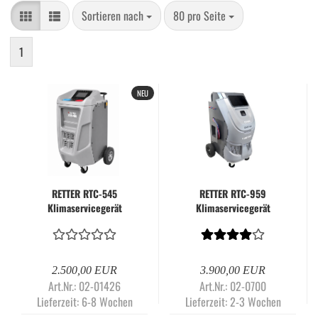
Sortieren nach
pro Seite
Sortieren nach
80 pro Seite
1
NEU
RETTER RTC-545
RETTER RTC-959
Klimaservicegerät
Klimaservicegerät
vollautomatisch R134a
vollautomatisch - DUAL-
mit 7-Zoll-Touchscreen,
Gas für R134a & R1234yf
Rückgewinnung, Vakuum
und Befüllung für Kfz-
2.500,00 EUR
3.900,00 EUR
Klimaanlagen
Art.Nr.: 02-01426
Art.Nr.: 02-0700
Lieferzeit:
6-8 Wochen
Lieferzeit:
2-3 Wochen