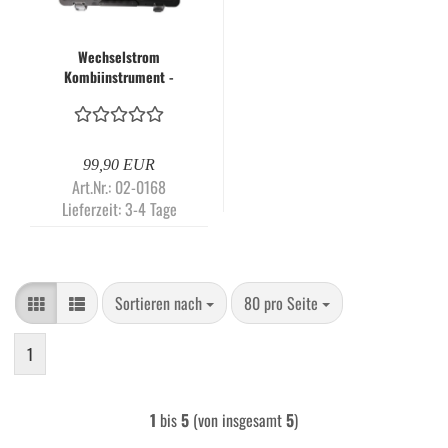
Wechselstrom
Kombiinstrument -
Kältemittel R134A R410A
R22
99,90 EUR
Art.Nr.: 02-0168
Lieferzeit:
3-4 Tage
Sortieren nach
pro Seite
Sortieren nach
80 pro Seite
1
1
bis
5
(von insgesamt
5
)