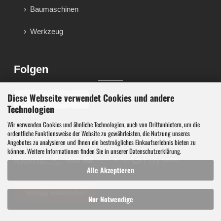
Baumaschinen
Werkzeug
Folgen
Diese Webseite verwendet Cookies und andere
♪
Technologien
Wir verwenden Cookies und ähnliche Technologien, auch von Drittanbietern, um die
Werkzeug, Maschinen und Werkstattausstattung für
ordentliche Funktionsweise der Website zu gewährleisten, die Nutzung unseres
Werkstatt, Garage, Handwerk und technische Betriebe.
Angebotes zu analysieren und Ihnen ein bestmögliches Einkaufserlebnis bieten zu
können. Weitere Informationen finden Sie in unserer
Datenschutzerklärung
.
Alle Akzeptieren
Vertrag widerrufen
Nur Notwendige