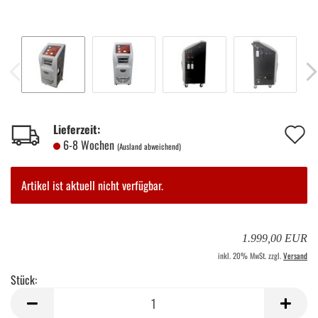
A
Lieferzeit:
6-8 Wochen
(Ausland abweichend)
d
M
Artikel ist aktuell nicht verfügbar.
1.999,00 EUR
inkl. 20% MwSt. zzgl.
Versand
Stück:
Stück