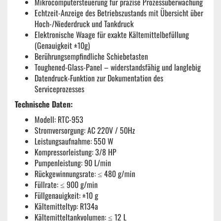
Mikrocomputersteuerung für präzise Prozessüberwachung
Echtzeit-Anzeige des Betriebszustands mit Übersicht über
Hoch-/Niederdruck und Tankdruck
Elektronische Waage für exakte Kältemittelbefüllung
(Genauigkeit ±10g)
Berührungsempfindliche Schiebetasten
Toughened-Glass-Panel – widerstandsfähig und langlebig
Datendruck-Funktion zur Dokumentation des
Serviceprozesses
Technische Daten:
Modell: RTC-953
Stromversorgung: AC 220V / 50Hz
Leistungsaufnahme: 550 W
Kompressorleistung: 3/8 HP
Pumpenleistung: 90 L/min
Rückgewinnungsrate: ≤ 480 g/min
Füllrate: ≤ 900 g/min
Füllgenauigkeit: ±10 g
Kältemitteltyp: R134a
Kältemitteltankvolumen: ≤ 12 L