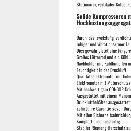
Stationärer, vertikaler Kolbe
Reifenmontiermaschine
Solide Kompressoren m
Hochleistungsaggregat
Wuchtmaschinen
Durch das zweistufig verdicht
ruhiger und vibrationsarmer Lau
Ersatzteile
Dies gewährleistet eine länger
Großes Lüfterrad und ein Kühllu
Nachkühler mit Kühllamellen un
Zubehör und Hilfswerkzeug
Feuchtigkeit in der Druckluft
Qualitätselektromotor mit ho
Elektromotor mit Motorschutzs
Autoreinigung | Autopflege
Mit hochwertigem CONDOR Dru
Ausgestattet mit einem Manome
Druckluftbehälter ausgestatte
Zehn Jahre Garantie gegen Durc
Mit allen Sicherheitseinrichtu
Komplett anschlussfertig
Stabiler Riemengitterschutz au