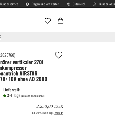
Kundenservice
Fragen und Antworten
Österreich
Kundenlogin
Lieferland
E-Mail
E
 ohne AD 2000
Passwort
Auf
:
2028760
)
onärer vertikaler 270l
deinen
nkompressor
Merkzettel!
nantrieb AIRSTAR
70/ 10V ohne AD 2000
Konto erstellen
Passwort vergessen?
Lieferzeit:
3-4 Tage
(Ausland abweichend)
2.250,00 EUR
inkl. 20% MwSt. zzgl.
Versand