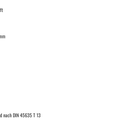
ft
Schraubendreher und Bits
Hebelwerkzeug | Splinttreiber
 mm
Spezialwerkzeug
Verbrauchsmaterial | Kleinteile
nd nach DIN 45635 T 13