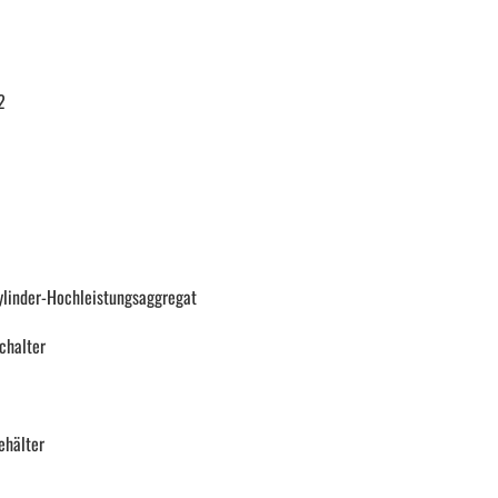
2
ylinder-Hochleistungsaggregat
chalter
ehälter