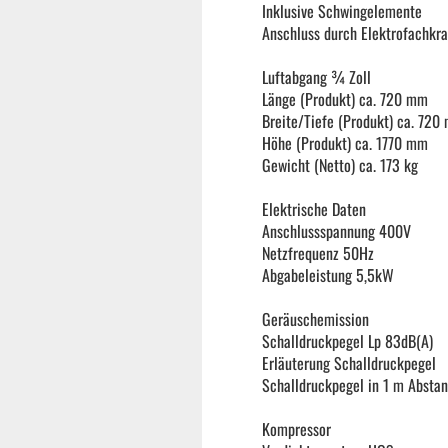
Inklusive Schwingelemente
Anschluss durch Elektrofachkra
Luftabgang ¾ Zoll
Länge (Produkt) ca. 720 mm
Breite/Tiefe (Produkt) ca. 720
Höhe (Produkt) ca. 1770 mm
Gewicht (Netto) ca. 173 kg
Elektrische Daten
Anschlussspannung 400V
Netzfrequenz 50Hz
Abgabeleistung 5,5kW
Geräuschemission
Schalldruckpegel Lp 83dB(A)
Erläuterung Schalldruckpegel
Garten & ATV-Quad anzeigen
Schalldruckpegel in 1 m Absta
Gartenpumpen
Kompressor