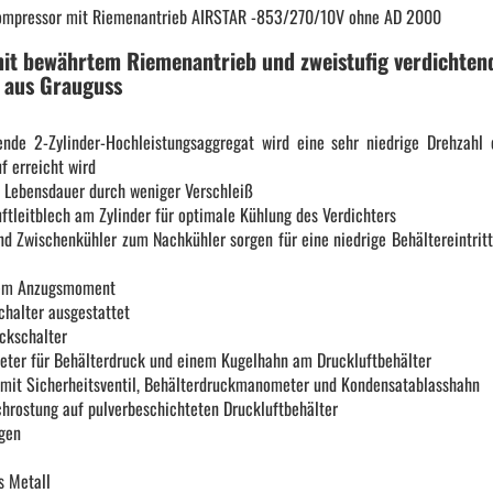
nkompressor mit Riemenantrieb AIRSTAR -853/270/10V ohne AD 2000
KFZ Spezialwerkzeug
it bewährtem Riemenantrieb und zweistufig verdichten
 aus Grauguss
Drehmomentwerkzeug
ende 2-Zylinder-Hochleistungsaggregat wird eine sehr niedrige Drehzahl 
f erreicht wird
Ratschen und Einsätze
e Lebensdauer durch weniger Verschleiß
ftleitblech am Zylinder für optimale Kühlung des Verdichters
d Zwischenkühler zum Nachkühler sorgen für eine niedrige Behältereintrit
Schraubenschlüssel | Stecknüsse
hem Anzugsmoment
chalter ausgestattet
Zange
ckschalter
ter für Behälterdruck und einem Kugelhahn am Druckluftbehälter
t mit Sicherheitsventil, Behälterdruckmanometer und Kondensatablasshahn
Arbeitsbekleidung
hrostung auf pulverbeschichteten Druckluftbehälter
ngen
Gewindereparatur
s Metall