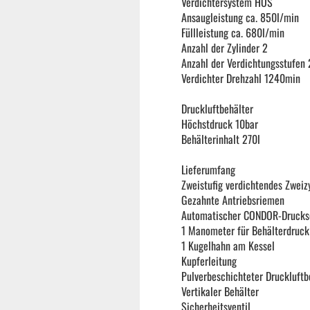
Verdichtersystem HOS
Ansaugleistung ca. 850l/min
Gebläse
Füllleistung ca. 680l/min
Anzahl der Zylinder 2
Anzahl der Verdichtungsstufen 
Heckenscheren
Verdichter Drehzahl 1240min
Druckluftbehälter
Kettensägen
Höchstdruck 10bar
Behälterinhalt 270l
Rasenmäher
Lieferumfang
Zweistufig verdichtendes Zweiz
Gezahnte Antriebsriemen
Rasentrimmer
Automatischer CONDOR-Drucks
1 Manometer für Behälterdruck
1 Kugelhahn am Kessel
ATV Miniquads
Kupferleitung
Pulverbeschichteter Druckluftb
Vertikaler Behälter
Sicherheitsventil