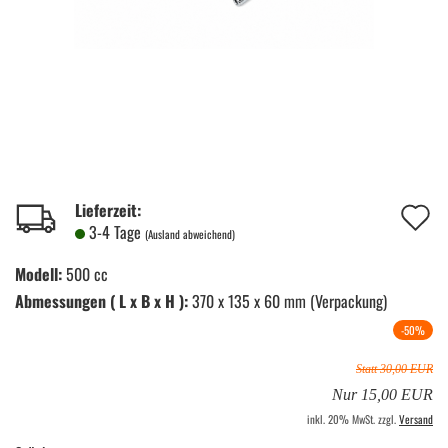
A
Lieferzeit:
3-4 Tage
(Ausland abweichend)
d
Modell:
500 cc
M
Abmessungen ( L x B x H ):
370 x 135 x 60 mm (Verpackung)
-50%
Statt 30,00 EUR
Nur 15,00 EUR
inkl. 20% MwSt. zzgl.
Versand