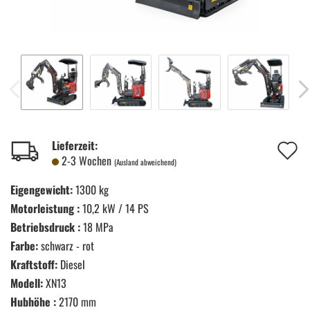
A
Lieferzeit:
2-3 Wochen
(Ausland abweichend)
d
Eigengewicht:
1300 kg
M
Motorleistung :
10,2 kW / 14 PS
Betriebsdruck :
18 MPa
Farbe:
schwarz - rot
Kraftstoff:
Diesel
Modell:
XN13
Hubhöhe :
2170 mm