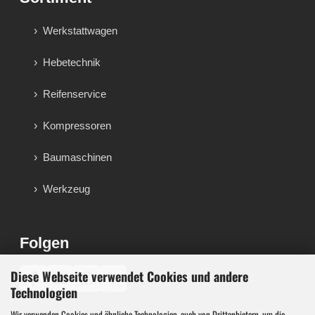
Werkstattwagen
Hebetechnik
Reifenservice
Kompressoren
Baumaschinen
Werkzeug
Folgen
Diese Webseite verwendet Cookies und andere
♪
Technologien
Wir verwenden Cookies und ähnliche Technologien, auch von Drittanbietern, um die