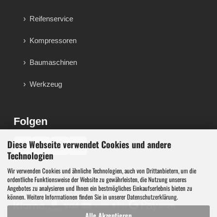
Reifenservice
Kompressoren
Baumaschinen
Werkzeug
Folgen
Diese Webseite verwendet Cookies und andere
♪
Technologien
Wir verwenden Cookies und ähnliche Technologien, auch von Drittanbietern, um die
Werkzeug, Maschinen und Werkstattausstattung für
ordentliche Funktionsweise der Website zu gewährleisten, die Nutzung unseres
Werkstatt, Garage, Handwerk und technische Betriebe.
Angebotes zu analysieren und Ihnen ein bestmögliches Einkaufserlebnis bieten zu
können. Weitere Informationen finden Sie in unserer
Datenschutzerklärung
.
Alle Akzeptieren