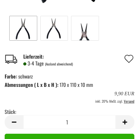
A
Lieferzeit:
3-4 Tage
(Ausland abweichend)
d
Farbe:
schwarz
M
Abmessungen ( L x B x H ):
170 x 110 x 10 mm
9,90 EUR
inkl. 20% MwSt. zzgl.
Versand
Stück:
Stück