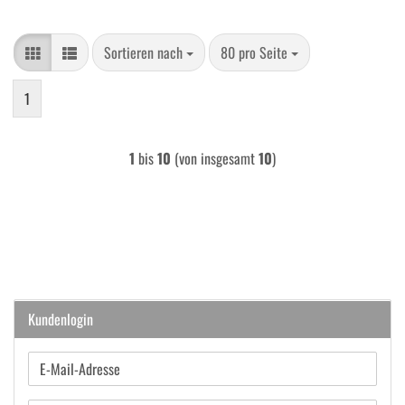
Sortieren nach
pro Seite
Sortieren nach
80 pro Seite
1
1
bis
10
(von insgesamt
10
)
Kundenlogin
E-
Mail-