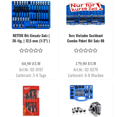
RETTER Bit-Einsatz-Satz |
Torx Vielzahn Sechkant
26-tlg. | 12,5 mm (1/2") |
Combo Paket Bit Satz 88
Innenvielzahn (für XZN) |
tlg.
CV-Stahl | RTD0540
64,90 EUR
179,90 EUR
Art.Nr.: 02-0197
Art.Nr.: 02-0279
Lieferzeit:
3-4 Tage
Lieferzeit:
6-8 Wochen