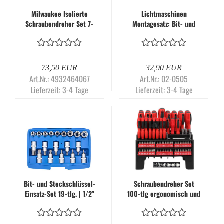
Milwaukee Isolierte
Lichtmaschinen
Schraubendreher Set 7-
Montagesatz: Bit- und
tlg - VDE
Steckschlüssel mit
Adapter für
Generatorfreilauf 18-tlg. -
RTD2003
73,50 EUR
32,90 EUR
Art.Nr.: 4932464067
Art.Nr.: 02-0505
Lieferzeit:
3-4 Tage
Lieferzeit:
3-4 Tage
Bit- und Steckschlüssel-
Schraubendreher Set
Einsatz-Set 19-tlg. | 1/2"
100-tlg ergonomisch und
Antrieb | E-Profil/T-Profil
platzsparend - RT-1539
(Torx) - RETTER
Handwerkzeug | RTE0195