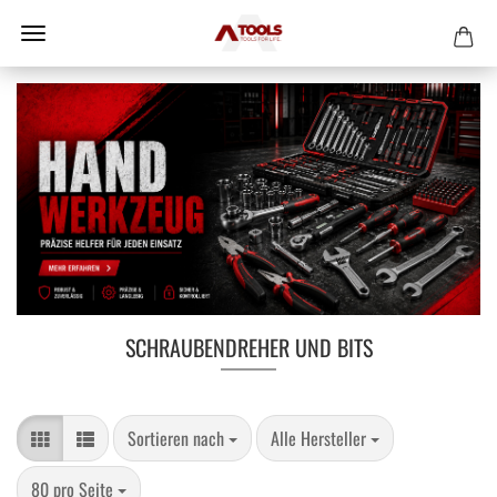
SCHRAUBENDREHER UND BITS
Sortieren nach
pro Seite
Sortieren nach
Alle Hersteller
pro Seite
80 pro Seite