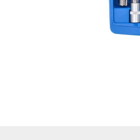
Hoflader / Agrarfahrzeug
Gummiketten Minibagger
Verschleißteile | Ersatzteile
Stromaggregate 220V/400V
Baumaschinen & Dieseltanks
Reifen | Montage anzeigen