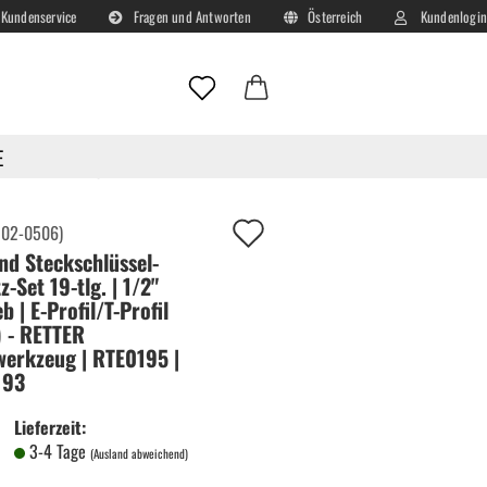
Kundenservice
Fragen und Antworten
Österreich
Kundenlogin
Lieferland
E-Mail
E
x) - RETTER Handwerkzeug | RTE0195 | RTE0193
Passwort
Auf
:
02-0506
)
und Steckschlüssel-
deinen
z-Set 19-tlg. | 1/2"
Merkzettel!
b | E-Profil/T-Profil
) - RETTER
Konto erstellen
erkzeug | RTE0195 |
Passwort vergessen?
193
Lieferzeit:
3-4 Tage
(Ausland abweichend)