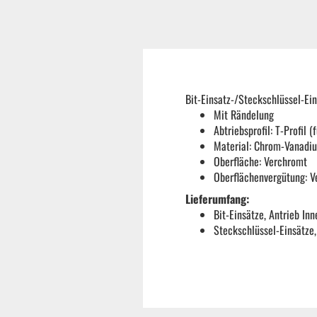
Reifenmontiermaschine
Wuchtmaschinen
Bit-Einsatz-/Steckschlüssel-Ei
Ersatzteile
Mit Rändelung
Abtriebsprofil: T-Profil (f
Material: Chrom-Vanadi
Zubehör und Hilfswerkzeug
Oberfläche: Verchromt
Oberflächenvergütung: V
Lieferumfang:
Autoreinigung | Autopflege
Bit-Einsätze, Antrieb In
Steckschlüssel-Einsätze,