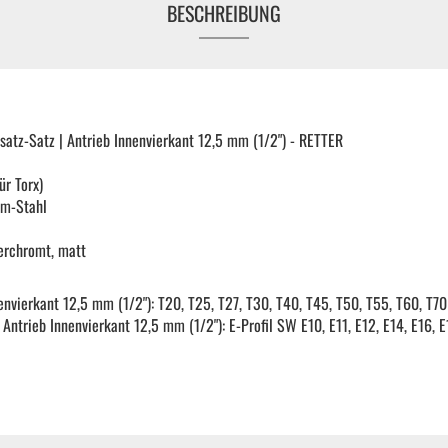
BESCHREIBUNG
KFZ Spezialwerkzeug
Drehmomentwerkzeug
nsatz-Satz | Antrieb Innenvierkant 12,5 mm (1/2") - RETTER
Ratschen und Einsätze
ür Torx)
um-Stahl
Schraubenschlüssel | Stecknüsse
erchromt, matt
Zange
nenvierkant 12,5 mm (1/2"): T20, T25, T27, T30, T40, T45, T50, T55, T60, T70
 Antrieb Innenvierkant 12,5 mm (1/2"): E-Profil SW E10, E11, E12, E14, E16, 
Arbeitsbekleidung
Gewindereparatur