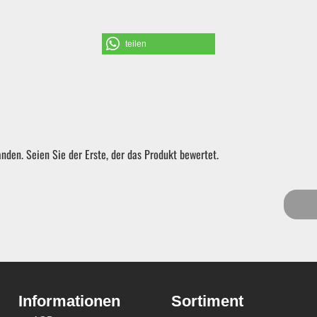
Schraubendreher und Bits
teilen
Hebelwerkzeug | Splinttreiber
Spezialwerkzeug
nden. Seien Sie der Erste, der das Produkt bewertet.
Verbrauchsmaterial | Kleinteile
Sortiment