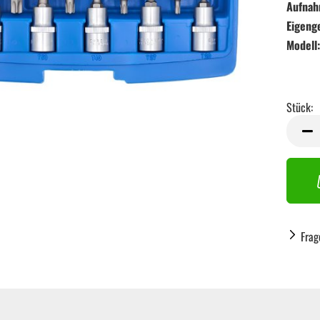
Aufnah
Eigeng
Modell:
Stück:
Stück
Frag
Handwerkzeug anzeigen