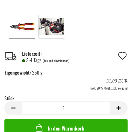
A
Lieferzeit:
3-4 Tage
(Ausland abweichend)
d
Eigengewicht:
250 g
M
31,00 EUR
inkl. 20% MwSt. zzgl.
Versand
Stück:
Stück
In den Warenkorb