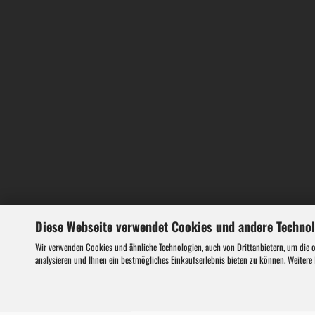
Gebläse
Heckenscheren
Kettensägen
Rasenmäher
Rasentrimmer
Diese Webseite verwendet Cookies und andere Techno
Wir verwenden Cookies und ähnliche Technologien, auch von Drittanbietern, um die 
ATV Miniquads
analysieren und Ihnen ein bestmögliches Einkaufserlebnis bieten zu können. Weitere