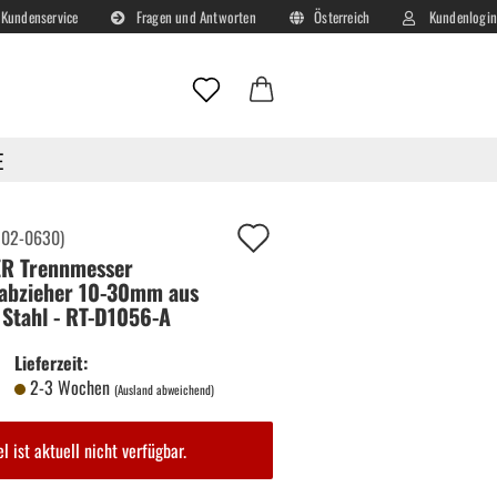
Kundenservice
Fragen und Antworten
Österreich
Kundenlogin
Lieferland
E-Mail
E
Passwort
Auf
:
02-0630
)
R Trennmesser
deinen
abzieher 10-30mm aus
Merkzettel!
Stahl - RT-D1056-A
Konto erstellen
Lieferzeit:
Passwort vergessen?
2-3 Wochen
(Ausland abweichend)
el ist aktuell nicht verfügbar.