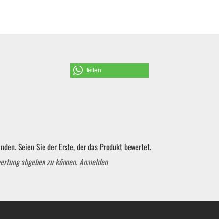
Schraubendreher und Bits
Hebelwerkzeug | Splinttreiber
teilen
Spezialwerkzeug
Verbrauchsmaterial | Kleinteile
nden. Seien Sie der Erste, der das Produkt bewertet.
wertung abgeben zu können.
Anmelden