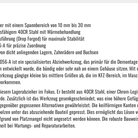
KFZ Spezialwerkzeug
er mit einem Spannbereich von 10 mm bis 30 mm
Drehmomentwerkzeug
ndsfähigem 40CR Stahl mit Wärmebehandlung
ührung (Drop Forged) für maximale Stabilität
A für präzise Zuordnung
Ratschen und Einsätze
on dicht anliegenden Lagern, Zahnrädern und Buchsen
6-A ist ein spezialisiertes Abziehwerkzeug, das primär für die Demontage
entwickelt wurde, die bündig oder sehr nah an einem Gehäuse sitzen. Mit 
Schraubenschlüssel | Stecknüsse
kzeug gängige kleine bis mittlere Größen ab, die im KFZ-Bereich, im Masc
 vorkommen.
Zange
diesem Lagerabzieher im Fokus. Er besteht aus 40CR Stahl, einer Chrom-Legie
e. Zusätzlich ist das Werkzeug gesenkgeschmiedet, was eine höhere Gefüg
 gegenüber gegossenen Alternativen gewährleistet. Die keilförmigen Kanten
Arbeitsbekleidung
olzen unter das abzuziehende Bauteil gepresst. Dies ermöglicht das Lösen v
grund von Platzmangel nicht angesetzt werden können. Die robuste Bauweise
eit bei Wartungs- und Reparaturarbeiten.
Gewindereparatur