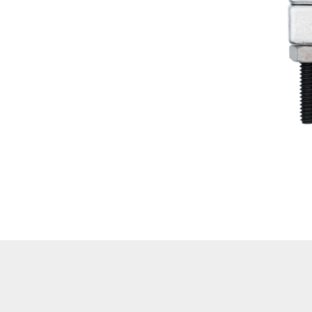
Hoflader / Agrarfahrzeug
Gummiketten Minibagger
Verschleißteile | Ersatzteile
Stromaggregate 220V/400V
Baumaschinen & Dieseltanks
Reifen | Montage anzeigen