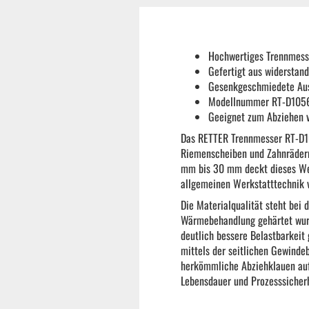
Reifenmontiermaschine
Hochwertiges Trennmess
Wuchtmaschinen
Gefertigt aus widersta
Gesenkgeschmiedete Ausf
Modellnummer RT-D1056-
Ersatzteile
Geeignet zum Abziehen v
Das RETTER Trennmesser RT-D105
Riemenscheiben und Zahnrädern 
Zubehör und Hilfswerkzeug
mm bis 30 mm deckt dieses Wer
allgemeinen Werkstatttechnik
Autoreinigung | Autopflege
Die Materialqualität steht bei 
Wärmebehandlung gehärtet wurd
deutlich bessere Belastbarkeit
mittels der seitlichen Gewindeb
herkömmliche Abziehklauen auf
Lebensdauer und Prozesssicherh