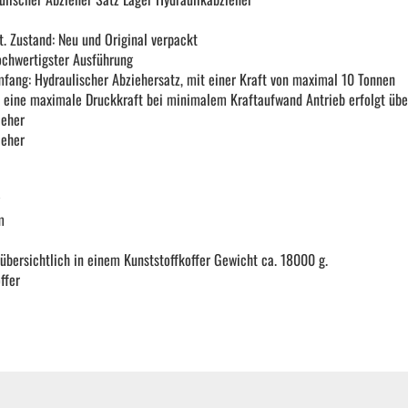
KFZ Spezialwerkzeug
t. Zustand: Neu und Original verpackt
 hochwertigster Ausführung
mfang: Hydraulischer Abziehersatz, mit einer Kraft von maximal 10 Tonnen
Drehmomentwerkzeug
t eine maximale Druckkraft bei minimalem Kraftaufwand Antrieb erfolgt üb
ieher
ieher
Ratschen und Einsätze
Schraubenschlüssel | Stecknüsse
m
bersichtlich in einem Kunststoffkoffer Gewicht ca. 18000 g.
Zange
ffer
Arbeitsbekleidung
Gewindereparatur