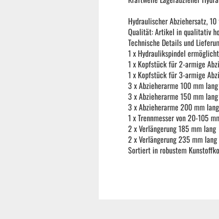
Reifenmontiermaschine
Hydraulischer Abziehersatz, 10 
Qualität: Artikel in qualitativ
Technische Details und Lieferu
Wuchtmaschinen
1 x Hydraulikspindel ermöglich
1 x Kopfstück für 2-armige Abz
1 x Kopfstück für 3-armige Abz
Ersatzteile
3 x Abzieherarme 100 mm lang
3 x Abzieherarme 150 mm lang
3 x Abzieherarme 200 mm lang
Zubehör und Hilfswerkzeug
1 x Trennmesser von 20-105 m
2 x Verlängerung 185 mm lang
2 x Verlängerung 235 mm lang ü
Autoreinigung | Autopflege
Sortiert in robustem Kunstoffko