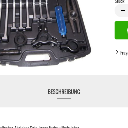
Stück:
Stück
Frag
BESCHREIBUNG
Handwerkzeug anzeigen
ulischer Abzieher Satz Lager Hydraulikabzieher