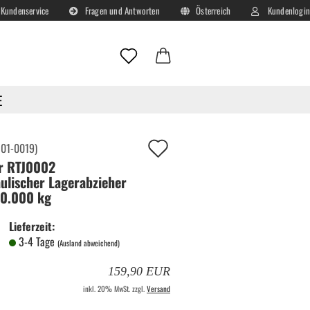
Kundenservice
Fragen und Antworten
Österreich
Kundenlogin
Lieferland
E-Mail
E
Passwort
Auf
:
01-0019
)
r RTJ0002
deinen
ulischer Lagerabzieher
Merkzettel!
10.000 kg
Konto erstellen
Lieferzeit:
Passwort vergessen?
3-4 Tage
(Ausland abweichend)
159,90 EUR
inkl. 20% MwSt. zzgl.
Versand