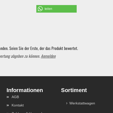
teilen
Schraubendreher und Bits
Hebelwerkzeug | Splinttreiber
Spezialwerkzeug
nden. Seien Sie der Erste, der das Produkt bewertet.
wertung abgeben zu können.
Anmelden
Verbrauchsmaterial | Kleinteile
Sortiment
AGB
Werkstattwagen
Kontakt