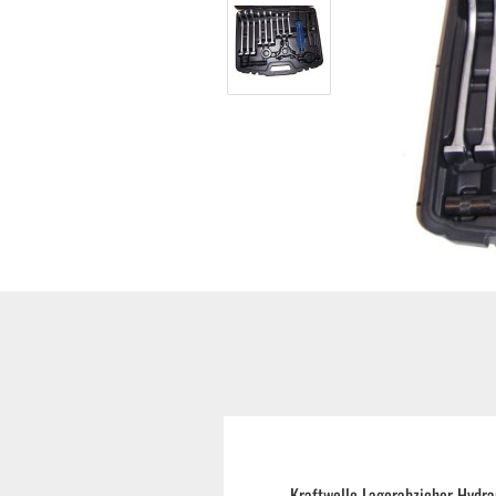
Hoflader / Agrarfahrzeug
Gummiketten Minibagger
Verschleißteile | Ersatzteile
Stromaggregate 220V/400V
Baumaschinen & Dieseltanks
Reifen | Montage anzeigen
Kraftwelle Lagerabzieher Hydra