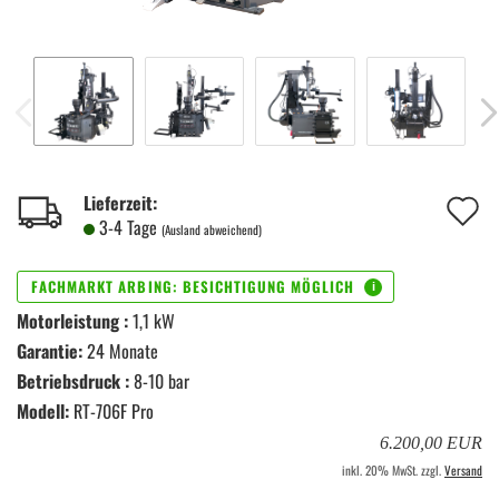
A
Lieferzeit:
3-4 Tage
(Ausland abweichend)
d
M
Motorleistung :
1,1 kW
Garantie:
24 Monate
Betriebsdruck :
8-10 bar
Modell:
RT-706F Pro
6.200,00 EUR
inkl. 20% MwSt. zzgl.
Versand