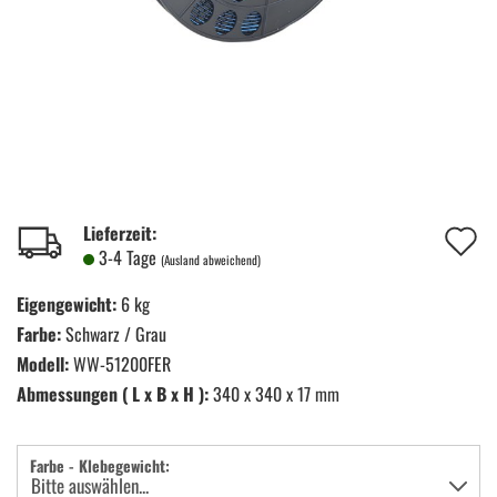
A
Lieferzeit:
3-4 Tage
(Ausland abweichend)
d
Eigengewicht:
6 kg
M
Farbe:
Schwarz / Grau
Modell:
WW-51200FER
Abmessungen ( L x B x H ):
340 x 340 x 17 mm
Farbe - Klebegewicht: