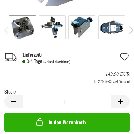
A
Lieferzeit:
3-4 Tage
(Ausland abweichend)
d
149,90 EUR
M
inkl. 20% MwSt. zzgl.
Versand
Stück:
Stück
In den Warenkorb