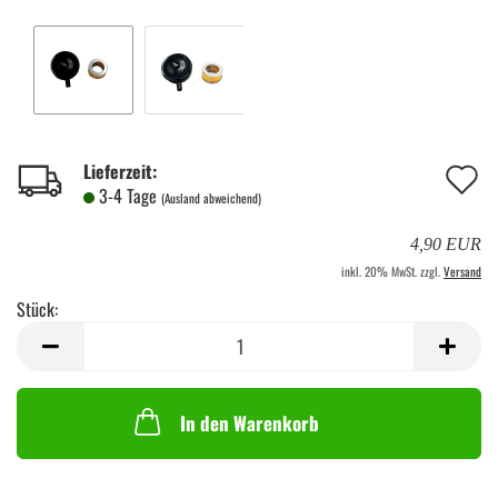
A
Lieferzeit:
3-4 Tage
(Ausland abweichend)
d
4,90 EUR
M
inkl. 20% MwSt. zzgl.
Versand
Stück:
Stück
In den Warenkorb