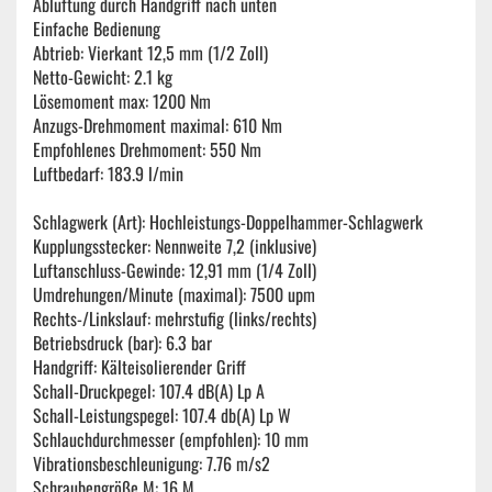
Ablüftung durch Handgriff nach unten
Einfache Bedienung
Abtrieb: Vierkant 12,5 mm (1/2 Zoll)
Netto-Gewicht: 2.1 kg
Lösemoment max: 1200 Nm
Anzugs-Drehmoment maximal: 610 Nm
Empfohlenes Drehmoment: 550 Nm
Luftbedarf: 183.9 l/min
Schlagwerk (Art): Hochleistungs-Doppelhammer-Schlagwerk
Kupplungsstecker: Nennweite 7,2 (inklusive)
Luftanschluss-Gewinde: 12,91 mm (1/4 Zoll)
Umdrehungen/Minute (maximal): 7500 upm
Rechts-/Linkslauf: mehrstufig (links/rechts)
Betriebsdruck (bar): 6.3 bar
Handgriff: Kälteisolierender Griff
Schall-Druckpegel: 107.4 dB(A) Lp A
Schall-Leistungspegel: 107.4 db(A) Lp W
Schlauchdurchmesser (empfohlen): 10 mm
Vibrationsbeschleunigung: 7.76 m/s2
Schraubengröße M: 16 M.