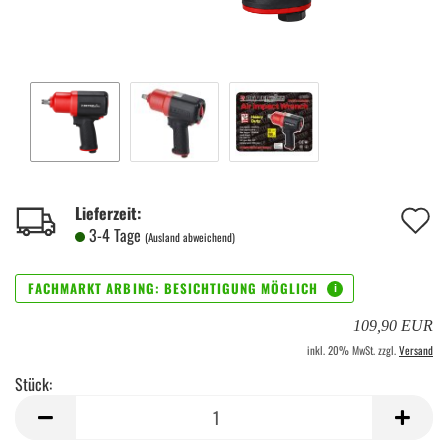
A
Lieferzeit:
3-4 Tage
(Ausland abweichend)
d
M
109,90 EUR
inkl. 20% MwSt. zzgl.
Versand
Stück:
Stück