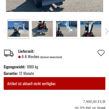
A
Lieferzeit:
6-8 Wochen
(Ausland abweichend)
d
Eigengewicht:
1080 kg
M
Garantie:
12 Monate
Artikel ist aktuell nicht verfügbar.
7.900,00 EUR
inkl. 20% MwSt. zzgl.
Versand