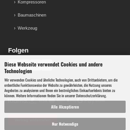
Kompressoren
Baumaschinen
Werkzeug
Folgen
Diese Webseite verwendet Cookies und andere
♪
Technologien
Wir verwenden Cookies und ähnliche Technologien, auch von Drittanbietern, um die
Werkzeug, Maschinen und Werkstattausstattung für
ordentliche Funktionsweise der Website zu gewährleisten, die Nutzung unseres
Werkstatt, Garage, Handwerk und technische Betriebe.
Angebotes zu analysieren und Ihnen ein bestmögliches Einkaufserlebnis bieten zu
können. Weitere Informationen finden Sie in unserer
Datenschutzerklärung
.
Alle Akzeptieren
Vertrag widerrufen
Nur Notwendige