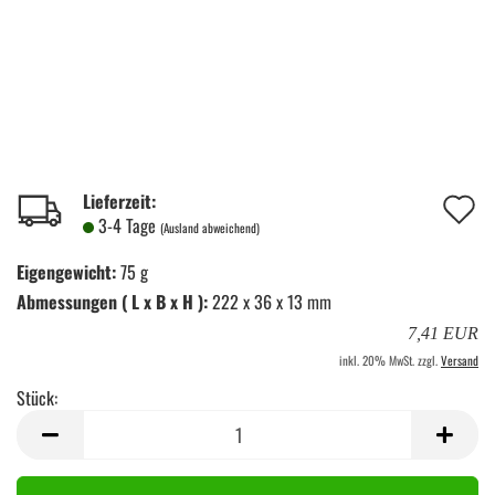
A
Lieferzeit:
3-4 Tage
(Ausland abweichend)
d
Eigengewicht:
75 g
M
Abmessungen ( L x B x H ):
222 x 36 x 13 mm
7,41 EUR
inkl. 20% MwSt. zzgl.
Versand
Stück:
Stück