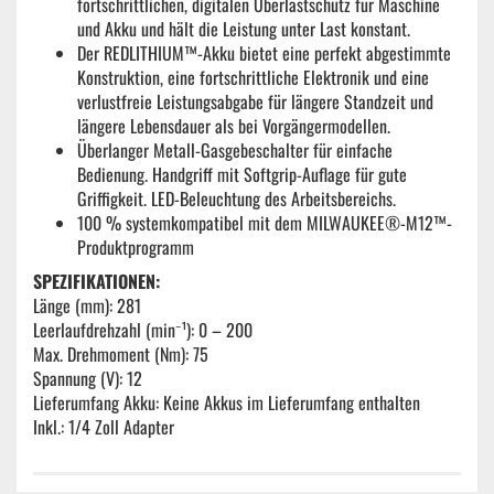
fortschrittlichen, digitalen Überlastschutz für Maschine
und Akku und hält die Leistung unter Last konstant.
Der REDLITHIUM™-Akku bietet eine perfekt abgestimmte
Konstruktion, eine fortschrittliche Elektronik und eine
verlustfreie Leistungsabgabe für längere Standzeit und
längere Lebensdauer als bei Vorgängermodellen.
Überlanger Metall-Gasgebeschalter für einfache
Bedienung. Handgriff mit Softgrip-Auflage für gute
Griffigkeit. LED-Beleuchtung des Arbeitsbereichs.
100 % systemkompatibel mit dem MILWAUKEE®-M12™-
Produktprogramm
SPEZIFIKATIONEN:
Länge (mm): 281
Leerlaufdrehzahl (min⁻¹): 0 – 200
Max. Drehmoment (Nm): 75
Spannung (V): 12
Lieferumfang Akku: Keine Akkus im Lieferumfang enthalten
Inkl.: 1/4 Zoll Adapter