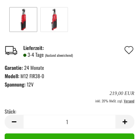
A
Lieferzeit:
3-4 Tage
(Ausland abweichend)
d
Garantie:
24 Monate
M
Modell:
M12 FIR38-0
Spannung:
12V
219,00 EUR
inkl. 20% MwSt. zzgl.
Versand
Stück:
Stück