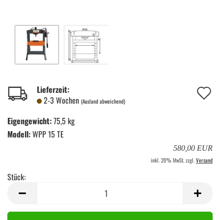
A
Lieferzeit:
2-3 Wochen
(Ausland abweichend)
d
Eigengewicht:
75,5 kg
M
Modell:
WPP 15 TE
580,00 EUR
inkl. 20% MwSt. zzgl.
Versand
Stück:
Stück