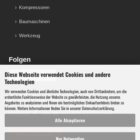
Kompressoren
Baumaschinen
Werkzeug
Folgen
Diese Webseite verwendet Cookies und andere
♪
Technologien
Wir verwenden Cookies und ähnliche Technologien, auch von Drittanbietern, um die
Werkzeug, Maschinen und Werkstattausstattung für
ordentliche Funktionsweise der Website zu gewährleisten, die Nutzung unseres
Werkstatt, Garage, Handwerk und technische Betriebe.
Angebotes zu analysieren und Ihnen ein bestmögliches Einkaufserlebnis bieten zu
können. Weitere Informationen finden Sie in unserer
Datenschutzerklärung
.
Alle Akzeptieren
Vertrag widerrufen
Nur Notwendige