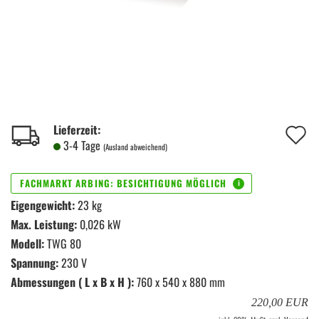
A
Lieferzeit:
3-4 Tage
(Ausland abweichend)
d
M
Eigengewicht:
23 kg
Max. Leistung:
0,026 kW
Modell:
TWG 80
Spannung:
230 V
Abmessungen ( L x B x H ):
760 x 540 x 880 mm
220,00 EUR