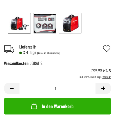
A
Lieferzeit:
3-4 Tage
(Ausland abweichend)
d
Versandkosten :
GRATIS
M
789,90 EUR
inkl. 20% MwSt. zzgl.
Versand
In den Warenkorb