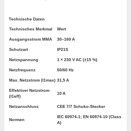
Technische Daten
Technisches Merkmal
Wert
Ausgangsstrom MMA
30–160 A
Schutzart
IP21S
Netzspannung
1 × 230 V AC (±15 %)
Netzfrequenz
50/60 Hz
Max. Netzstrom (I1max)
31,5 A
Effektiver Netzstrom
10 A
(I1eff)
Netzanschluss
CEE 7/7 Schuko-Stecker
IEC 60974-1; EN 60974-10 (Class
Normen
A)