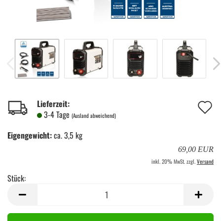
A
Lieferzeit:
3-4 Tage
(Ausland abweichend)
d
Eigengewicht:
ca. 3,5 kg
M
69,00 EUR
inkl. 20% MwSt. zzgl.
Versand
Stück:
Stück