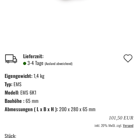
A
Lieferzeit:
3-4 Tage
(Ausland abweichend)
d
Eigengewicht:
1,4 kg
M
Typ:
EMS
Modell:
EMS 6K1
Bauhöhe :
65 mm
Abmessungen ( L x B x H ):
200 x 280 x 65 mm
101,50 EUR
inkl. 20% MwSt. zzgl.
Versand
Stück: