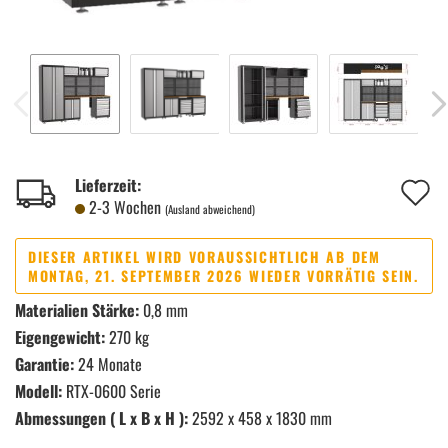
A
Lieferzeit:
2-3 Wochen
(Ausland abweichend)
d
M
DIESER ARTIKEL WIRD VORAUSSICHTLICH AB DEM
MONTAG, 21. SEPTEMBER 2026 WIEDER VORRÄTIG SEIN.
Materialien Stärke:
0,8 mm
Eigengewicht:
270 kg
Garantie:
24 Monate
Modell:
RTX-0600 Serie
Abmessungen ( L x B x H ):
2592 x 458 x 1830 mm