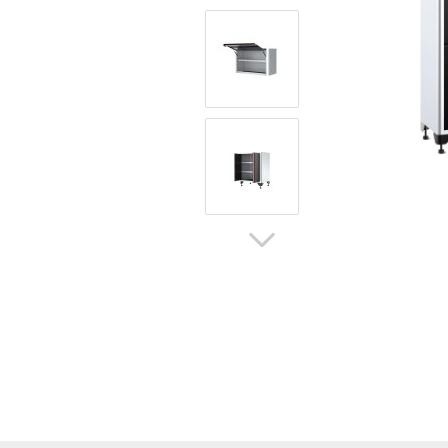
Hoflader / Agrarfahrzeug
Gummiketten Minibagger
Verschleißteile | Ersatzteile
Stromaggregate 220V/400V
Baumaschinen & Dieseltanks
Reifen | Montage anzeigen