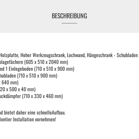
KFZ Spezialwerkzeug
BESCHREIBUNG
Drehmomentwerkzeug
Ratschen und Einsätze
 Holzplatte, Hoher Werkzeugschrank, Lochwand, Hängeschrank - Schublade
blagefächern (605 x 510 x 2040 mm)
 und 1 Einlegeboden (710 x 510 x 900 mm)
Schraubenschlüssel | Stecknüsse
hubladen (710 x 510 x 900 mm)
x 640 mm)
420 x 500 x 40 mm)
Zange
uckdämpfer (710 x 330 x 460 mm)
Arbeitsbekleidung
nd bietet daher eine schnelleAufbau.
ontier Installation vornehmen!
Gewindereparatur