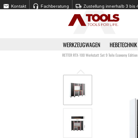
Kontakt
Fachberatung
Zustellung innerhalb 3 bis
WERKZEUGWAGEN
HEBETECHNIK
»
»
Startseite
Werkstatteinrichtung
Werksta
RETTER RTX-100 Werkstatt Set 9 Teile Economy Editio
Baumaschinen | Strom Generator anzeig
Minibagger
Minibagger / Zubehör
Minidumper