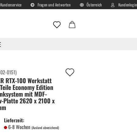
Kundenservice
Fragen und Antworten
Österreich
Kundenlogin
Lieferland
E-Mail
E
Passwort
Auf
:
02-0151
)
R RTX-100 Werkstatt
deinen
 Teile Economy Edition
Merkzettel!
nksystem mit MDF-
Konto erstellen
v-Platte 2620 x 2100 x
Passwort vergessen?
mm
Lieferzeit:
6-8 Wochen
(Ausland abweichend)