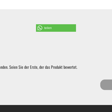
Schraubendreher und Bits
Hebelwerkzeug | Splinttreiber
teilen
Spezialwerkzeug
Verbrauchsmaterial | Kleinteile
nden. Seien Sie der Erste, der das Produkt bewertet.