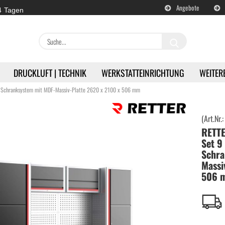
Angebote
 4 Tagen
Suche...
DRUCKLUFT | TECHNIK
WERKSTATTEINRICHTUNG
WEITER
»
»
ttschränke - System
Komplette System
n Schranksystem mit MDF-Massiv-Platte 2620 x 2100 x 506 mm
(Art.Nr.
en
Akku | Werkzeuge anzeigen
RETTE
Set 9
Milwaukee | Akkugeräte
Schra
Massi
506 
DeWALT | Akkugeräte
RETTER | Akkugeräte