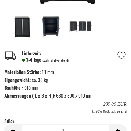
A
Lieferzeit:
3-4 Tage
(Ausland abweichend)
d
Materialien Stärke:
1,1 mm
M
Eigengewicht:
ca. 38 kg
Bauhöhe :
910 mm
Abmessungen ( L x B x H ):
680 x 500 x 910 mm
209,00 EUR
inkl. 20% MwSt. zzgl.
Versand
Stück:
Stück