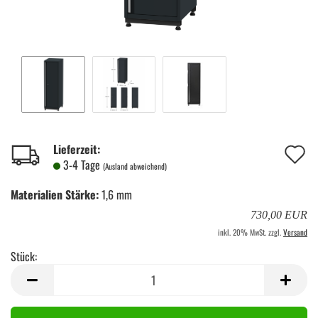
A
Lieferzeit:
3-4 Tage
(Ausland abweichend)
d
Materialien Stärke:
1,6 mm
M
730,00 EUR
inkl. 20% MwSt. zzgl.
Versand
Stück:
Stück