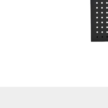
Hoflader / Agrarfahrzeug
Gummiketten Minibagger
Verschleißteile | Ersatzteile
Stromaggregate 220V/400V
Baumaschinen & Dieseltanks
Reifen | Montage anzeigen