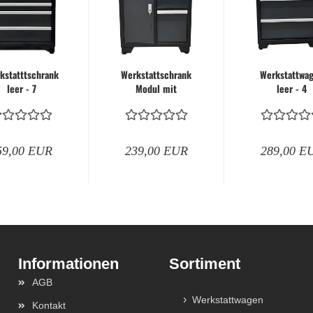
Schraubendreher und Bits
Hebelwerkzeug | Splinttreiber
kstatttschrank
Werkstattschrank
Werkstattwa
leer - 7
Modul mit
leer - 4
Schubladen
Abfallbehälter
Schublade
abschließbar
abschließbar und
abschließb
Spezialwerkzeug
Papierhalter...
59,00 EUR
239,00 EUR
289,00 E
Verbrauchsmaterial | Kleinteile
Sortiment
AGB
Werkstattwagen
Kontakt