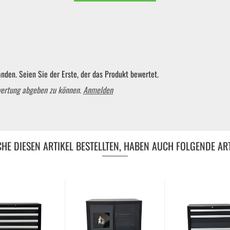
KFZ Spezialwerkzeug
Drehmomentwerkzeug
nden. Seien Sie der Erste, der das Produkt bewertet.
Ratschen und Einsätze
wertung abgeben zu können.
Anmelden
Schraubenschlüssel | Stecknüsse
HE DIESEN ARTIKEL BESTELLTEN, HABEN AUCH FOLGENDE ART
Zange
Arbeitsbekleidung
Gewindereparatur