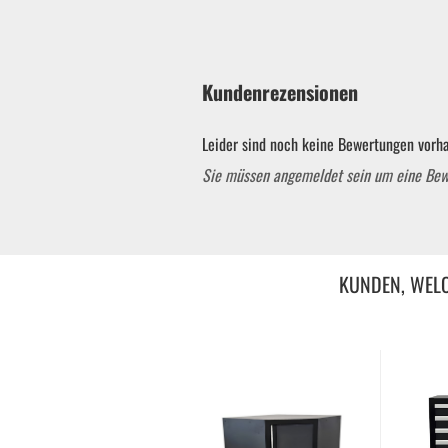
Reifenmontiermaschine
Kundenrezensionen
Wuchtmaschinen
Leider sind noch keine Bewertungen vorha
Ersatzteile
Sie müssen angemeldet sein um eine Be
Zubehör und Hilfswerkzeug
KUNDEN, WELC
Autoreinigung | Autopflege