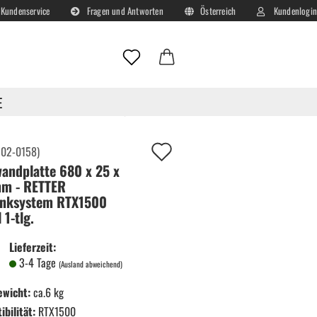
Kundenservice
Fragen und Antworten
Österreich
Kundenlogin
Lieferland
E-Mail
E
TER Schranksystem RTX1500 Modul 1-tlg.
Passwort
Auf
:
02-0158
)
andplatte 680 x 25 x
deinen
m - RETTER
Merkzettel!
nksystem RTX1500
 1-tlg.
Konto erstellen
Passwort vergessen?
Lieferzeit:
3-4 Tage
(Ausland abweichend)
ewicht:
ca.6 kg
bilität:
RTX1500