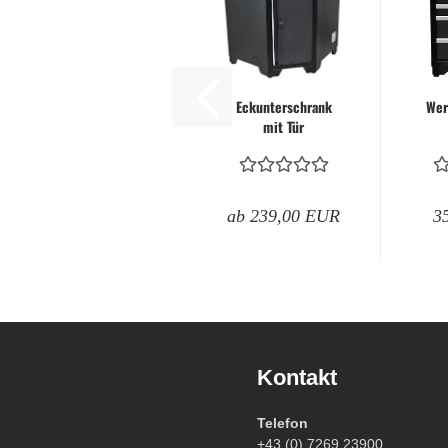
Eckunterschrank
Wer
mit Tür
abschließbar |
RETTER
ab 239,00 EUR
3
Garten & ATV-Quad anzeigen
Kontakt
Gartenpumpen
Telefon
+43 (0) 7269 23900