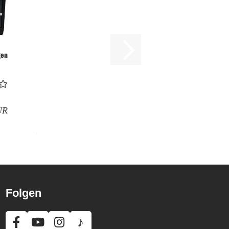
gen
n
ar
UR
Folgen
♪