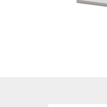
Hoflader / Agrarfahrzeug
Gummiketten Minibagger
Verschleißteile | Ersatzteile
Stromaggregate 220V/400V
Baumaschinen & Dieseltanks
Reifen | Montage anzeigen