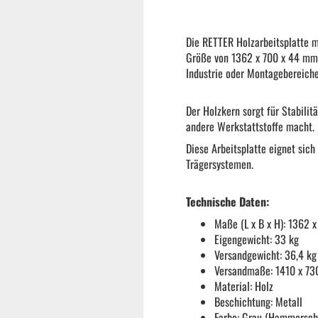
Reifenmontiermaschine
Die RETTER Holzarbeitsplatte 
Größe von 1362 x 700 x 44 mm b
Wuchtmaschinen
Industrie oder Montagebereiche
Der Holzkern sorgt für Stabilit
Ersatzteile
andere Werkstattstoffe macht.
Diese Arbeitsplatte eignet sic
Zubehör und Hilfswerkzeug
Trägersystemen.
Technische Daten:
Autoreinigung | Autopflege
Maße (L x B x H): 1362 
Eigengewicht: 33 kg
Versandgewicht: 36,4 kg
Versandmaße: 1410 x 7
Material: Holz
Beschichtung: Metall
Farbe: Grau (Hammersch