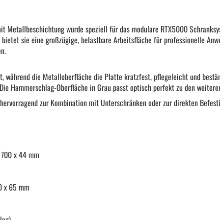
KFZ Spezialwerkzeug
mit Metallbeschichtung wurde speziell für das modulare RTX5000 Schranksys
ietet sie eine großzügige, belastbare Arbeitsfläche für professionelle Anw
Drehmomentwerkzeug
n.
ät, während die Metalloberfläche die Platte kratzfest, pflegeleicht und bestä
Ratschen und Einsätze
 Die Hammerschlag-Oberfläche in Grau passt optisch perfekt zu den weite
h hervorragend zur Kombination mit Unterschränken oder zur direkten Befes
Schraubenschlüssel | Stecknüsse
Zange
x 700 x 44 mm
Arbeitsbekleidung
30 x 65 mm
Gewindereparatur
lag)