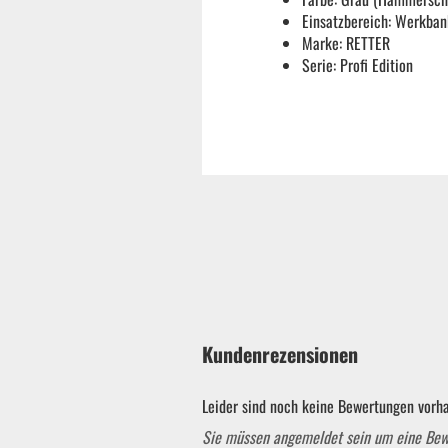
Einsatzbereich: Werkba
Marke: RETTER
Serie: Profi Edition
Kundenrezensionen
Garten & ATV-Quad anzeigen
Leider sind noch keine Bewertungen vorha
Gartenpumpen
Sie müssen angemeldet sein um eine Be