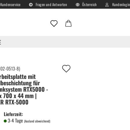
Kundenservice
Fragen und Antworten
Österreich
Kundenlogin
Lieferland
E-Mail
E
Passwort
Auf
:
02-0513-8
)
rbeitsplatte mit
deinen
lbeschichtung für
Merkzettel!
nksystem RTX5000 -
Konto erstellen
x 700 x 44 mm |
Passwort vergessen?
ER RTX-5000
Lieferzeit:
3-4 Tage
(Ausland abweichend)