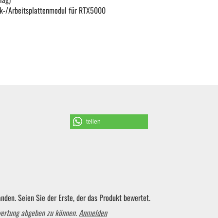
nk-/Arbeitsplattenmodul für RTX5000
Schraubendreher und Bits
Hebelwerkzeug | Splinttreiber
Spezialwerkzeug
Verbrauchsmaterial | Kleinteile
teilen
nden. Seien Sie der Erste, der das Produkt bewertet.
wertung abgeben zu können.
Anmelden