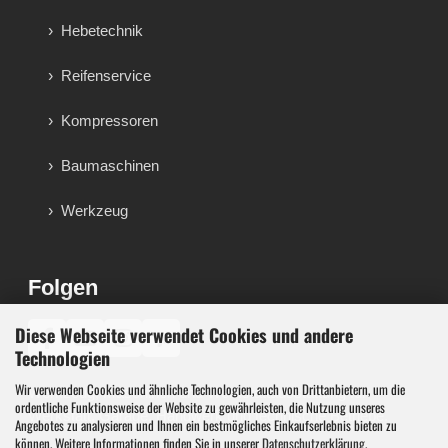
Hebetechnik
Reifenservice
Kompressoren
Baumaschinen
Werkzeug
Folgen
Diese Webseite verwendet Cookies und andere
♪
Technologien
Wir verwenden Cookies und ähnliche Technologien, auch von Drittanbietern, um die
Werkzeug, Maschinen und Werkstattausstattung für
ordentliche Funktionsweise der Website zu gewährleisten, die Nutzung unseres
Werkstatt, Garage, Handwerk und technische Betriebe.
Angebotes zu analysieren und Ihnen ein bestmögliches Einkaufserlebnis bieten zu
können. Weitere Informationen finden Sie in unserer
Datenschutzerklärung
.