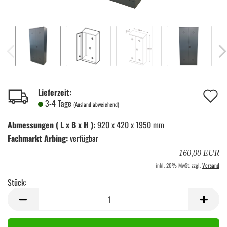
A
Lieferzeit:
3-4 Tage
(Ausland abweichend)
d
Abmessungen ( L x B x H ):
920 x 420 x 1950 mm
M
Fachmarkt Arbing:
verfügbar
160,00 EUR
inkl. 20% MwSt. zzgl.
Versand
Stück:
Stück