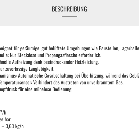
BESCHREIBUNG
KFZ Spezialwerkzeug
Drehmomentwerkzeug
geeignet für geräumige, gut belüftete Umgebungen wie Baustellen, Lagerhall
Ratschen und Einsätze
lle: Nur Steckdose und Propangasflasche erforderlich.
nelle Aufheizung dank beeindruckender Heizleistung.
ür zuverlässige Langlebigkeit.
Schraubenschlüssel | Stecknüsse
hanismus: Automatische Gasabschaltung bei Überhitzung, während das Geblä
 Temperatursensor: Verhindert das Austreten von unverbranntem Gas.
opfdruck für eine mühelose Bedienung.
Zange
W
Arbeitsbekleidung
m³/h
gelbar
8 – 3,63 kg/h
Gewindereparatur