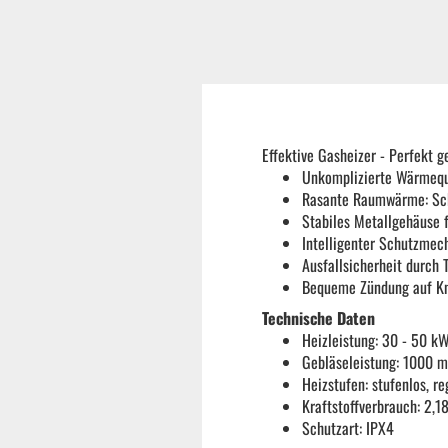
Reifenmontiermaschine
Wuchtmaschinen
Effektive Gasheizer - Perfekt 
Ersatzteile
Unkomplizierte Wärmeque
Rasante Raumwärme: Sch
Stabiles Metallgehäuse f
Zubehör und Hilfswerkzeug
Intelligenter Schutzmec
Ausfallsicherheit durch
Bequeme Zündung auf Kn
Autoreinigung | Autopflege
Technische Daten
Heizleistung: 30 - 50 k
Gebläseleistung: 1000 
Heizstufen: stufenlos, re
Kraftstoffverbrauch: 2,1
Schutzart: IPX4