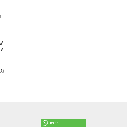
:
Schraubendreher und Bits
m
Hebelwerkzeug | Splinttreiber
 W
Spezialwerkzeug
 V
Verbrauchsmaterial | Kleinteile
(A)
teilen