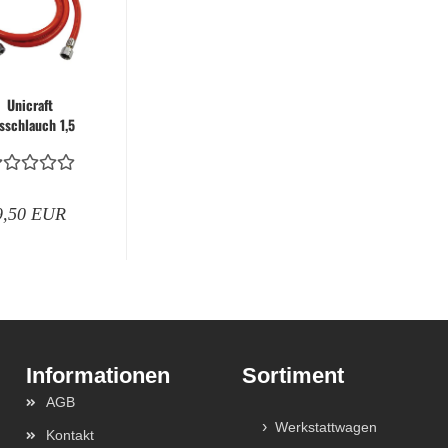
Unicraft
sschlauch 1,5
 / Gewinde
¼"-3/8" -
asheizgerät
Zubehör...
9,50 EUR
Sortiment
AGB
Werkstattwagen
Kontakt