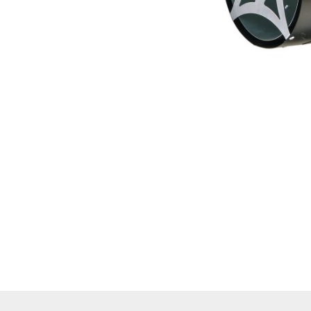
Hoflader / Agrarfahrzeug
Gummiketten Minibagger
Verschleißteile | Ersatzteile
Stromaggregate 220V/400V
Baumaschinen & Dieseltanks
Reifen | Montage anzeigen