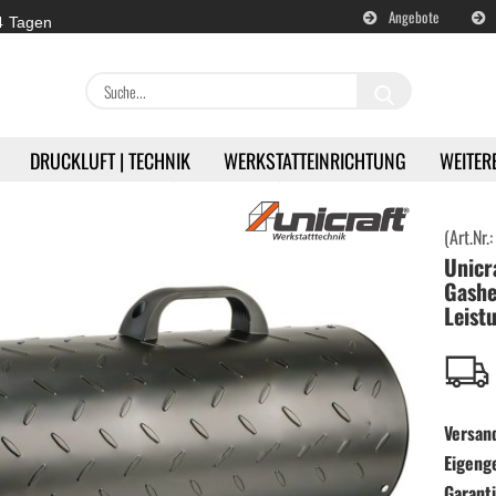
Angebote
 4 Tagen
Suche...
DRUCKLUFT | TECHNIK
WERKSTATTEINRICHTUNG
WEITER
»
äte
Unicraft GHG 50 Gasheizgerät - 50 kW Leistung
(Art.Nr.
Unicr
en
Akku | Werkzeuge anzeigen
Gashe
Leist
Milwaukee | Akkugeräte
DeWALT | Akkugeräte
Versan
RETTER | Akkugeräte
Eigeng
Garanti