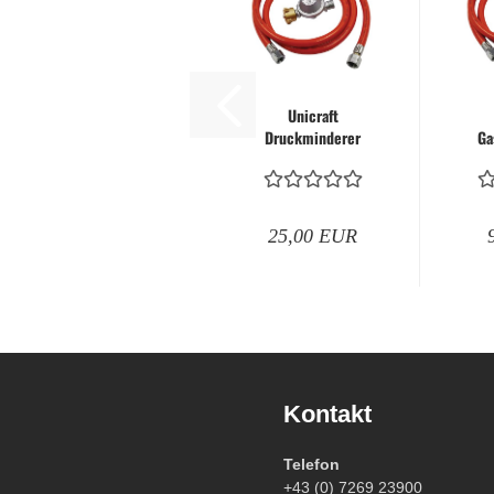
Unicraft
Druckminderer
Ga
1500 mbar mit
m
Gasschlauch 1,5
m -
G
Gasheizgerät...
25,00 EUR
Kontakt
Telefon
+43 (0) 7269 23900