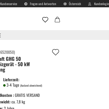
Kundenservice
Fragen und Antworten
Österreich
Kundenlogin
Lieferland
E-Mail
E
Passwort
Auf
:
6520050
)
aft GHG 50
deinen
izgerät - 50 kW
Merkzettel!
ung
Konto erstellen
Lieferzeit:
Passwort vergessen?
3-4 Tage
(Ausland abweichend)
dkosten :
GRATIS VERSAND
ewicht:
ca. 7,8 kg
e:
2 Jahre