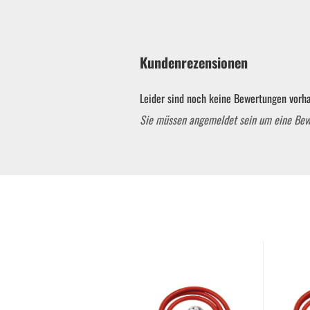
Gebläse
Kundenrezensionen
Heckenscheren
Leider sind noch keine Bewertungen vorha
Kettensägen
Sie müssen angemeldet sein um eine Be
Rasenmäher
Rasentrimmer
ATV Miniquads