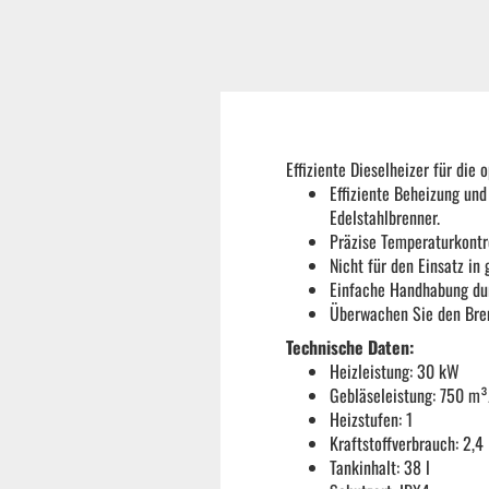
Reifenmontiermaschine
Wuchtmaschinen
Effiziente Dieselheizer für die
Ersatzteile
Effiziente Beheizung un
Edelstahlbrenner.
Präzise Temperaturkontr
Zubehör und Hilfswerkzeug
Nicht für den Einsatz i
Einfache Handhabung dur
Überwachen Sie den Bren
Autoreinigung | Autopflege
Technische Daten:
Heizleistung: 30 kW
Gebläseleistung: 750 m³
Heizstufen: 1
Kraftstoffverbrauch: 2,4 
Tankinhalt: 38 l