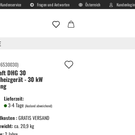
Kundenservice
Fragen und Antworten
Österreich
Kundenlogin
Lieferland
E-Mail
E
Passwort
Auf
:
6530030
)
aft DHG 30
deinen
lheizgerät - 30 kW
Merkzettel!
ung
Konto erstellen
Lieferzeit:
Passwort vergessen?
3-4 Tage
(Ausland abweichend)
dkosten :
GRATIS VERSAND
ewicht:
ca. 20,9 kg
e:
2 Jahre