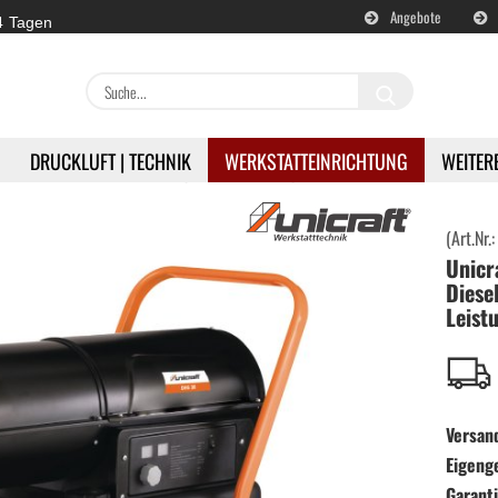
Angebote
 4 Tagen
Suche...
DRUCKLUFT | TECHNIK
WERKSTATTEINRICHTUNG
WEITER
»
äte
Unicraft DHG 30 Dieselheizgerät - 30 kW Leistung
(Art.Nr.
Unicr
en
Akku | Werkzeuge anzeigen
Diese
Leist
Milwaukee | Akkugeräte
DeWALT | Akkugeräte
Versan
RETTER | Akkugeräte
Eigeng
Garanti