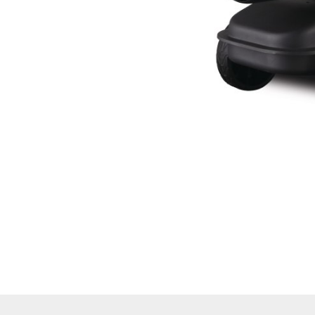
Hoflader / Agrarfahrzeug
Gummiketten Minibagger
Verschleißteile | Ersatzteile
Stromaggregate 220V/400V
Baumaschinen & Dieseltanks
Reifen | Montage anzeigen