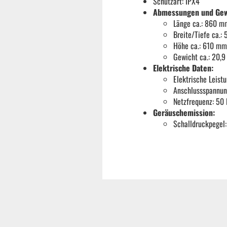
Schutzart: IPX4
Abmessungen und Gew
Länge ca.: 860 m
Breite/Tiefe ca.
Höhe ca.: 610 mm
Gewicht ca.: 20,9
Elektrische Daten:
Elektrische Leist
Anschlussspannun
Netzfrequenz: 50
Geräuschemission:
Schalldruckpegel:
Garten & ATV-Quad anzeigen
Gartenpumpen