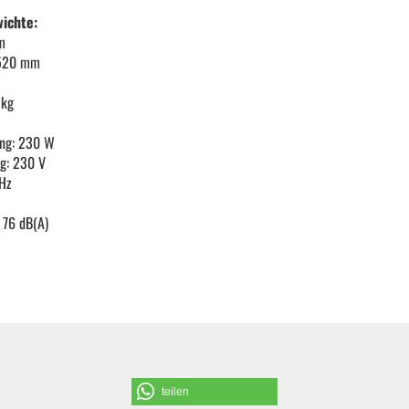
ichte:
Schraubendreher und Bits
m
: 520 mm
Hebelwerkzeug | Splinttreiber
 kg
ung: 230 W
Spezialwerkzeug
g: 230 V
 Hz
Verbrauchsmaterial | Kleinteile
 76 dB(A)
teilen