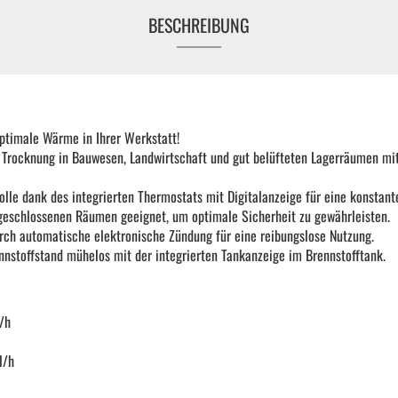
BESCHREIBUNG
KFZ Spezialwerkzeug
Drehmomentwerkzeug
 optimale Wärme in Ihrer Werkstatt!
Ratschen und Einsätze
d Trocknung in Bauwesen, Landwirtschaft und gut belüfteten Lagerräumen m
olle dank des integrierten Thermostats mit Digitalanzeige für eine konstan
Schraubenschlüssel | Stecknüsse
n geschlossenen Räumen geeignet, um optimale Sicherheit zu gewährleisten.
ch automatische elektronische Zündung für eine reibungslose Nutzung.
nstoffstand mühelos mit der integrierten Tankanzeige im Brennstofftank.
Zange
Arbeitsbekleidung
/h
l/h
Gewindereparatur