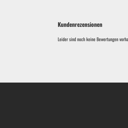
Gebläse
Kundenrezensionen
Heckenscheren
Leider sind noch keine Bewertungen vorha
Kettensägen
Rasenmäher
Rasentrimmer
ATV Miniquads