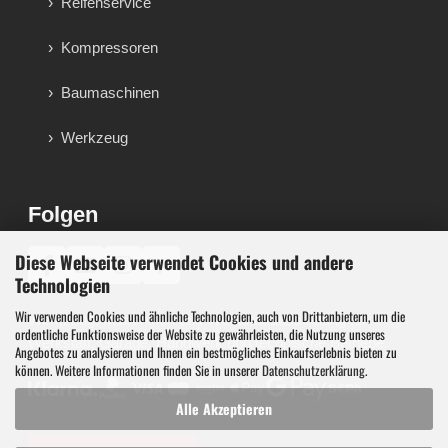
Reifenservice
Kompressoren
Baumaschinen
Werkzeug
Folgen
Diese Webseite verwendet Cookies und andere
♪
Technologien
Wir verwenden Cookies und ähnliche Technologien, auch von Drittanbietern, um die
Werkzeug, Maschinen und Werkstattausstattung für
ordentliche Funktionsweise der Website zu gewährleisten, die Nutzung unseres
Werkstatt, Garage, Handwerk und technische Betriebe.
Angebotes zu analysieren und Ihnen ein bestmögliches Einkaufserlebnis bieten zu
können. Weitere Informationen finden Sie in unserer
Datenschutzerklärung
.
Alle Akzeptieren