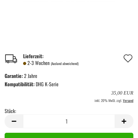
A
Lieferzeit:
2-3 Wochen
(Ausland abweichend)
d
Garantie:
2 Jahre
M
Kompatibilität:
DHG K-Serie
35,00 EUR
inkl. 20% MwSt. zzgl.
Versand
Stück:
Stück