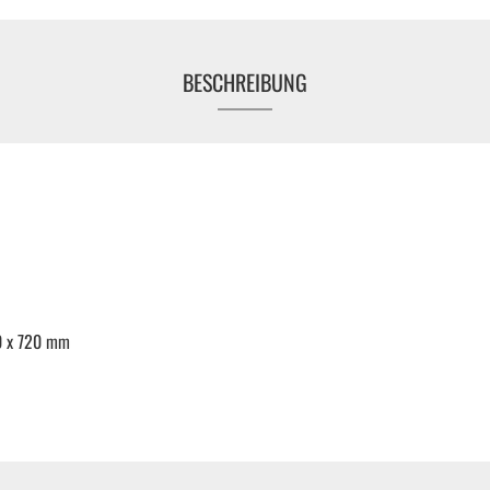
KFZ Spezialwerkzeug
BESCHREIBUNG
Drehmomentwerkzeug
Ratschen und Einsätze
Schraubenschlüssel | Stecknüsse
Zange
0 x 720 mm
Arbeitsbekleidung
Gewindereparatur