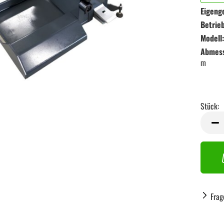
Eigeng
Betrieb
Modell:
Abmessu
m
Stück:
Stück
Frag
Handwerkzeug anzeigen