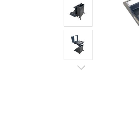
Hoflader / Agrarfahrzeug
Gummiketten Minibagger
Verschleißteile | Ersatzteile
Stromaggregate 220V/400V
Baumaschinen & Dieseltanks
Reifen | Montage anzeigen