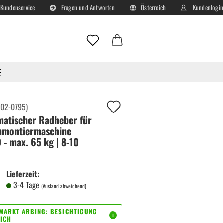
Kundenservice
Fragen und Antworten
Österreich
Kundenlogin
Lieferland
E-Mail
E
Passwort
Auf
:
02-0795
)
atischer Radheber für
deinen
nmontiermaschine
Merkzettel!
 - max. 65 kg | 8-10
Konto erstellen
Passwort vergessen?
Lieferzeit:
3-4 Tage
(Ausland abweichend)