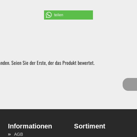
Schraubendreher und Bits
teilen
Hebelwerkzeug | Splinttreiber
Spezialwerkzeug
nden. Seien Sie der Erste, der das Produkt bewertet.
Verbrauchsmaterial | Kleinteile
Sortiment
AGB