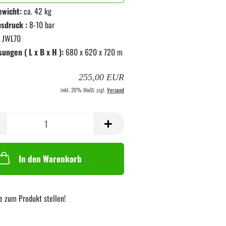
ewicht:
ca. 42 kg
sdruck :
8-10 bar
JWL70
ngen ( L x B x H ):
680 x 620 x 720 m
255,00 EUR
inkl. 20% MwSt. zzgl.
Versand
In den Warenkorb
e zum Produkt stellen!