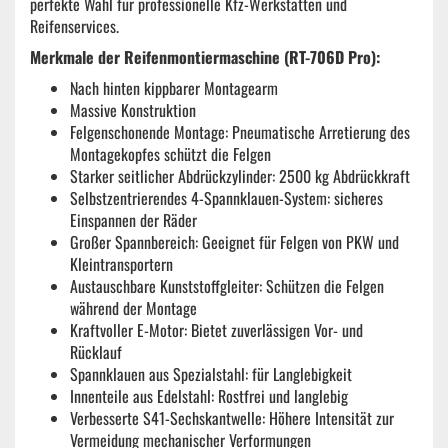
perfekte Wahl für professionelle Kfz-Werkstätten und
Reifenservices.
Merkmale der Reifenmontiermaschine (RT-706D Pro):
Nach hinten kippbarer Montagearm
Massive Konstruktion
Felgenschonende Montage: Pneumatische Arretierung des
Montagekopfes schützt die Felgen
Starker seitlicher Abdrückzylinder: 2500 kg Abdrückkraft
Selbstzentrierendes 4-Spannklauen-System: sicheres
Einspannen der Räder
Großer Spannbereich: Geeignet für Felgen von PKW und
Kleintransportern
Austauschbare Kunststoffgleiter: Schützen die Felgen
während der Montage
Kraftvoller E-Motor: Bietet zuverlässigen Vor- und
Rücklauf
Spannklauen aus Spezialstahl: für Langlebigkeit
Innenteile aus Edelstahl: Rostfrei und langlebig
Verbesserte S41-Sechskantwelle: Höhere Intensität zur
Vermeidung mechanischer Verformungen