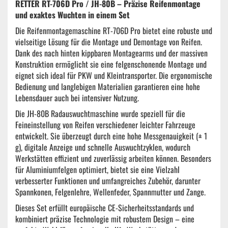
RETTER RT-706D Pro / JH-80B – Präzise Reifenmontage
und exaktes Wuchten in einem Set
Die Reifenmontagemaschine RT-706D Pro bietet eine robuste und
vielseitige Lösung für die Montage und Demontage von Reifen.
Dank des nach hinten kippbaren Montagearms und der massiven
Konstruktion ermöglicht sie eine felgenschonende Montage und
eignet sich ideal für PKW und Kleintransporter. Die ergonomische
Bedienung und langlebigen Materialien garantieren eine hohe
Lebensdauer auch bei intensiver Nutzung.
Die JH-80B Radauswuchtmaschine wurde speziell für die
Feineinstellung von Reifen verschiedener leichter Fahrzeuge
entwickelt. Sie überzeugt durch eine hohe Messgenauigkeit (± 1
g), digitale Anzeige und schnelle Auswuchtzyklen, wodurch
Werkstätten effizient und zuverlässig arbeiten können. Besonders
für Aluminiumfelgen optimiert, bietet sie eine Vielzahl
verbesserter Funktionen und umfangreiches Zubehör, darunter
Spannkonen, Felgenlehre, Wellenfeder, Spannmutter und Zange.
Dieses Set erfüllt europäische CE-Sicherheitsstandards und
kombiniert präzise Technologie mit robustem Design – eine