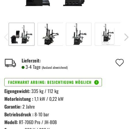
A
Lieferzeit:
3-4 Tage
(Ausland abweichend)
d
M
Eigengewicht:
335 kg / 112 kg
Motorleistung :
1,1 kW / 0,22 kW
Garantie:
2 Jahre
Betriebsdruck :
8-10 bar
Modell:
RT-706D Pro / JH-80B