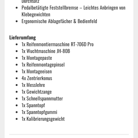
Durchsatz
Pedalbetätigte Feststellbremse – Leichtes Anbringen von
Klebegewichten
Ergonomische Ablagefächer & Bedienfeld
Lieferumfang
1x Reifenmontiermaschine RT-706D Pro
1x Wuchtmaschine JH-80B
1x Montagepaste
1x Reifenmontagepinsel
1x Montageeisen
4x Zentrierkonus
1x Messlehre
1x Gewichtzange
1x Schnellspannmutter
1x Spanntopf
1x Spanntopfgummi
1x Kalibrierungsgewicht