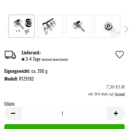
A
Lieferzeit:
3-4 Tage
(Ausland abweichend)
d
Eigengewicht:
ca. 200 g
M
Modell:
RTZ9192
7,50 EUR
inkl. 20% MwSt. zzgl.
Versand
Stück:
Stück