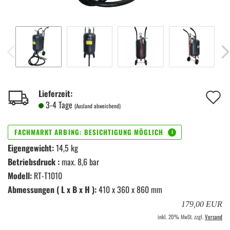
A
Lieferzeit:
3-4 Tage
(Ausland abweichend)
d
M
Eigengewicht:
14,5 kg
Betriebsdruck :
max. 8,6 bar
Modell:
RT-T1010
Abmessungen ( L x B x H ):
410 x 360 x 860 mm
179,00 EUR
inkl. 20% MwSt. zzgl.
Versand