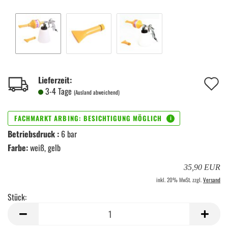
A
Lieferzeit:
3-4 Tage
(Ausland abweichend)
d
M
Betriebsdruck :
6 bar
Farbe:
weiß, gelb
35,90 EUR
inkl. 20% MwSt. zzgl.
Versand
Stück:
Stück