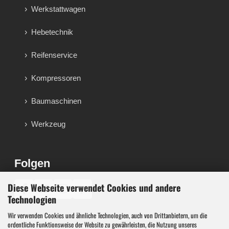
Werkstattwagen
Hebetechnik
Reifenservice
Kompressoren
Baumaschinen
Werkzeug
Folgen
Diese Webseite verwendet Cookies und andere
♪
Technologien
Wir verwenden Cookies und ähnliche Technologien, auch von Drittanbietern, um die
Werkzeug, Maschinen und Werkstattausstattung für
ordentliche Funktionsweise der Website zu gewährleisten, die Nutzung unseres
Werkstatt, Garage, Handwerk und technische Betriebe.