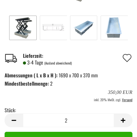
A
Lieferzeit:
3-4 Tage
(Ausland abweichend)
d
Abmessungen ( L x B x H ):
1690 x 700 x 370 mm
M
Mindestbestellmenge:
2
350,00 EUR
inkl. 20% MwSt. zzgl.
Versand
Stück:
Stück