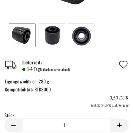
A
Lieferzeit:
3-4 Tage
(Ausland abweichend)
d
Eigengewicht:
ca. 280 g
M
Kompatibilität:
RTK3000
9,50 EUR
inkl. 20% MwSt. zzgl.
Versand
Stück:
Stück