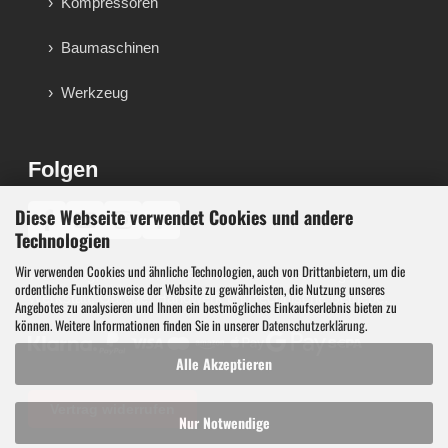
Kompressoren
Baumaschinen
Werkzeug
Folgen
Diese Webseite verwendet Cookies und andere
♪
Technologien
Wir verwenden Cookies und ähnliche Technologien, auch von Drittanbietern, um die
Werkzeug, Maschinen und Werkstattausstattung für
ordentliche Funktionsweise der Website zu gewährleisten, die Nutzung unseres
Werkstatt, Garage, Handwerk und technische Betriebe.
Angebotes zu analysieren und Ihnen ein bestmögliches Einkaufserlebnis bieten zu
können. Weitere Informationen finden Sie in unserer
Datenschutzerklärung
.
Alle Akzeptieren
Vertrag widerrufen
Nur Notwendige