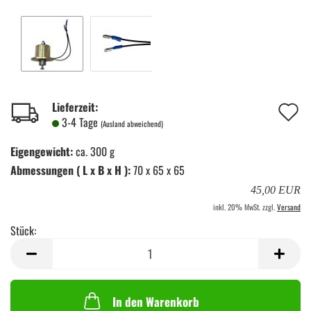
A
Lieferzeit:
3-4 Tage
(Ausland abweichend)
d
Eigengewicht:
ca. 300 g
M
Abmessungen ( L x B x H ):
70 x 65 x 65
45,00 EUR
inkl. 20% MwSt. zzgl.
Versand
Stück:
Stück
In den Warenkorb