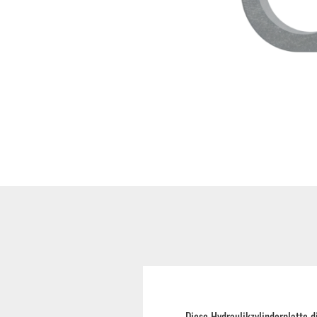
Hoflader / Agrarfahrzeug
Gummiketten Minibagger
Verschleißteile | Ersatzteile
Stromaggregate 220V/400V
Baumaschinen & Dieseltanks
Reifen | Montage anzeigen
Diese Hydraulikzylinderplatte 