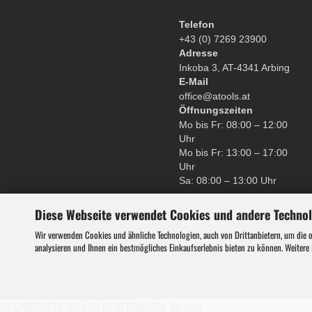
Gebläse
Telefon
+43 (0) 7269 23900
Adresse
Heckenscheren
Inkoba 3, AT-4341 Arbing
E-Mail
office@atools.at
Öffnungszeiten
Kettensägen
Mo bis Fr: 08:00 – 12:00
Uhr
Mo bis Fr: 13:00 – 17:00
Rasenmäher
Uhr
Sa: 08:00 – 13:00 Uhr
Rasentrimmer
Diese Webseite verwendet Cookies und andere Techno
Wir verwenden Cookies und ähnliche Technologien, auch von Drittanbietern, um die 
analysieren und Ihnen ein bestmögliches Einkaufserlebnis bieten zu können. Weitere
ATV Miniquads
{if $PRODUCTS_ID}
{/if}
{if $PRODUCTS_ID}
{/if}