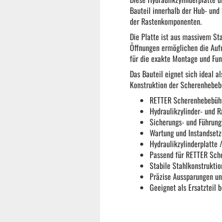
Bauteil innerhalb der Hub- und
Reifenmontiermaschine
der Rastenkomponenten.
Die Platte ist aus massivem Sta
Wuchtmaschinen
Öffnungen ermöglichen die Auf
für die exakte Montage und Fun
Das Bauteil eignet sich ideal a
Ersatzteile
Konstruktion der Scherenhebe
RETTER Scherenhebebü
Hydraulikzylinder- und 
Zubehör und Hilfswerkzeug
Sicherungs- und Führun
Wartung und Instandset
Hydraulikzylinderplatte 
Autoreinigung | Autopflege
Passend für RETTER Sc
Stabile Stahlkonstrukti
Präzise Aussparungen u
Geeignet als Ersatzteil 