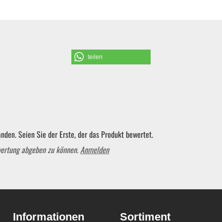
Schraubendreher und Bits
Hebelwerkzeug | Splinttreiber
teilen
Spezialwerkzeug
Verbrauchsmaterial | Kleinteile
nden. Seien Sie der Erste, der das Produkt bewertet.
wertung abgeben zu können.
Anmelden
Sortiment