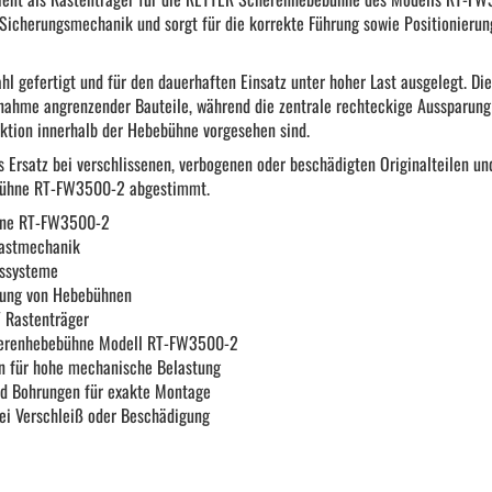
 Sicherungsmechanik und sorgt für die korrekte Führung sowie Positionierun
KFZ Spezialwerkzeug
hl gefertigt und für den dauerhaften Einsatz unter hoher Last ausgelegt. D
Drehmomentwerkzeug
nahme angrenzender Bauteile, während die zentrale rechteckige Aussparung
ktion innerhalb der Hebebühne vorgesehen sind.
ls Ersatz bei verschlissenen, verbogenen oder beschädigten Originalteilen und
Ratschen und Einsätze
bühne RT-FW3500-2 abgestimmt.
hne RT-FW3500-2
Rastmechanik
Schraubenschlüssel | Stecknüsse
gssysteme
zung von Hebebühnen
/ Rastenträger
Zange
herenhebebühne Modell RT-FW3500-2
on für hohe mechanische Belastung
nd Bohrungen für exakte Montage
Arbeitsbekleidung
bei Verschleiß oder Beschädigung
Gewindereparatur