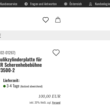
Kundenservice
Fragen und Antworten
Österreich
Kundenlogin
Lieferland
E-Mail
E
Passwort
Auf
:
02-01267
)
ulikzylinderplatte für
deinen
R Scherenhebebühne
Merkzettel!
W3500-2
Konto erstellen
Lieferzeit:
Passwort vergessen?
3-4 Tage
(Ausland abweichend)
100,00 EUR
inkl. 20% MwSt. zzgl.
Versand