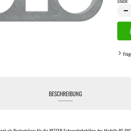
Stück:
Stück
Frag
BESCHREIBUNG
Handwerkzeug anzeigen
dient als Rastenträger für die RETTER Scherenhebebühne des Modells RT-FW3