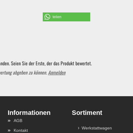
Schraubendreher und Bits
teilen
Hebelwerkzeug | Splinttreiber
Spezialwerkzeug
nden. Seien Sie der Erste, der das Produkt bewertet.
Verbrauchsmaterial | Kleinteile
wertung abgeben zu können.
Anmelden
Sortiment
AGB
Werkstattwagen
Kontakt