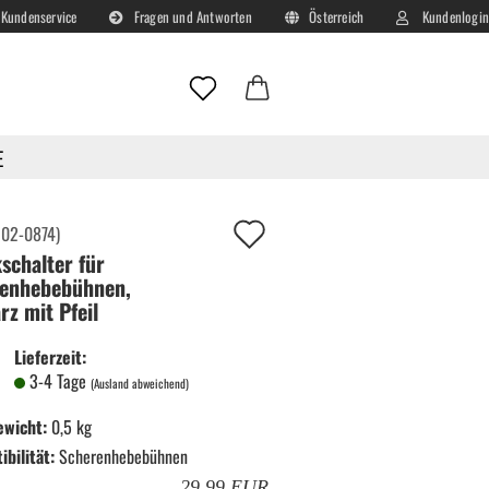
Kundenservice
Fragen und Antworten
Österreich
Kundenlogin
Lieferland
E-Mail
E
Passwort
Auf
:
02-0874
)
schalter für
deinen
enhebebühnen,
Merkzettel!
rz mit Pfeil
Konto erstellen
Lieferzeit:
Passwort vergessen?
3-4 Tage
(Ausland abweichend)
ewicht:
0,5 kg
bilität:
Scherenhebebühnen
29,99 EUR