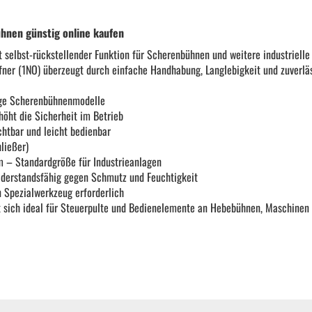
KFZ Spezialwerkzeug
hnen günstig online kaufen
 selbst-rückstellender Funktion für Scherenbühnen und weitere industriell
Drehmomentwerkzeug
fner (1NO) überzeugt durch einfache Handhabung, Langlebigkeit und zuverläs
ige Scherenbühnenmodelle
Ratschen und Einsätze
höht die Sicherheit im Betrieb
chtbar und leicht bedienbar
ließer)
Schraubenschlüssel | Stecknüsse
 – Standardgröße für Industrieanlagen
derstandsfähig gegen Schmutz und Feuchtigkeit
 Spezialwerkzeug erforderlich
Zange
t sich ideal für Steuerpulte und Bedienelemente an Hebebühnen, Maschinen 
Arbeitsbekleidung
Gewindereparatur