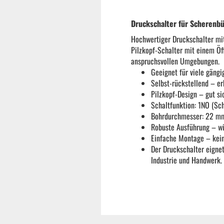
Reifenmontiermaschine
Druckschalter für Scherenbü
Hochwertiger Druckschalter mit
Wuchtmaschinen
Pilzkopf-Schalter mit einem Öf
anspruchsvollen Umgebungen.
Geeignet für viele gäng
Ersatzteile
Selbst-rückstellend – er
Pilzkopf-Design – gut si
Schaltfunktion: 1NO (Sch
Zubehör und Hilfswerkzeug
Bohrdurchmesser: 22 mm
Robuste Ausführung – wi
Einfache Montage – kein
Autoreinigung | Autopflege
Der Druckschalter eigne
Industrie und Handwerk.