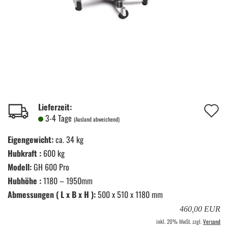
A
Lieferzeit:
3-4 Tage
(Ausland abweichend)
d
Eigengewicht:
ca. 34 kg
M
Hubkraft :
600 kg
Modell:
GH 600 Pro
Hubhöhe :
1180 – 1950mm
Abmessungen ( L x B x H ):
500 x 510 x 1180 mm
460,00 EUR
inkl. 20% MwSt. zzgl.
Versand